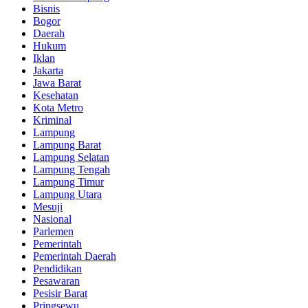
Bisnis
Bogor
Daerah
Hukum
Iklan
Jakarta
Jawa Barat
Kesehatan
Kota Metro
Kriminal
Lampung
Lampung Barat
Lampung Selatan
Lampung Tengah
Lampung Timur
Lampung Utara
Mesuji
Nasional
Parlemen
Pemerintah
Pemerintah Daerah
Pendidikan
Pesawaran
Pesisir Barat
Pringsewu