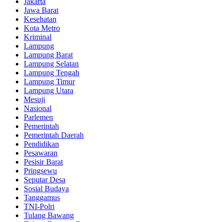
Jakarta
Jawa Barat
Kesehatan
Kota Metro
Kriminal
Lampung
Lampung Barat
Lampung Selatan
Lampung Tengah
Lampung Timur
Lampung Utara
Mesuji
Nasional
Parlemen
Pemerintah
Pemerintah Daerah
Pendidikan
Pesawaran
Pesisir Barat
Pringsewu
Seputar Desa
Sosial Budaya
Tanggamus
TNI-Polri
Tulang Bawang