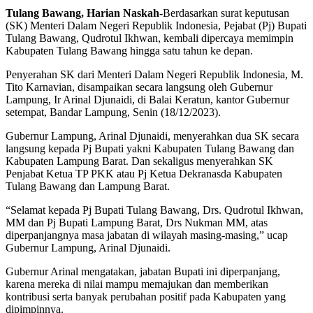
Tulang Bawang, Harian Naskah-
Berdasarkan surat keputusan
(SK) Menteri Dalam Negeri Republik Indonesia, Pejabat (Pj) Bupati
Tulang Bawang, Qudrotul Ikhwan, kembali dipercaya memimpin
Kabupaten Tulang Bawang hingga satu tahun ke depan.
Penyerahan SK dari Menteri Dalam Negeri Republik Indonesia, M.
Tito Karnavian, disampaikan secara langsung oleh Gubernur
Lampung, Ir Arinal Djunaidi, di Balai Keratun, kantor Gubernur
setempat, Bandar Lampung, Senin (18/12/2023).
Gubernur Lampung, Arinal Djunaidi, menyerahkan dua SK secara
langsung kepada Pj Bupati yakni Kabupaten Tulang Bawang dan
Kabupaten Lampung Barat. Dan sekaligus menyerahkan SK
Penjabat Ketua TP PKK atau Pj Ketua Dekranasda Kabupaten
Tulang Bawang dan Lampung Barat.
“Selamat kepada Pj Bupati Tulang Bawang, Drs. Qudrotul Ikhwan,
MM dan Pj Bupati Lampung Barat, Drs Nukman MM, atas
diperpanjangnya masa jabatan di wilayah masing-masing,” ucap
Gubernur Lampung, Arinal Djunaidi.
Gubernur Arinal mengatakan, jabatan Bupati ini diperpanjang,
karena mereka di nilai mampu memajukan dan memberikan
kontribusi serta banyak perubahan positif pada Kabupaten yang
dipimpinnya.