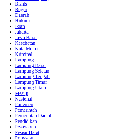
Bisnis
Bogor
Daerah
Hukum
Iklan
Jakarta
Jawa Barat
Kesehatan
Kota Metro
Kriminal
Lampung
Lampung Barat
Lampung Selatan
Lampung Tengah
Lampung Timur
Lampung Utara
Mesuji
Nasional
Parlemen
Pemerintah
Pemerintah Daerah
Pendidikan
Pesawaran
Pesisir Barat
Pringsewu