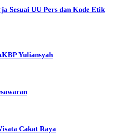
rja Sesuai UU Pers dan Kode Etik
 AKBP Yuliansyah
esawaran
isata Cakat Raya