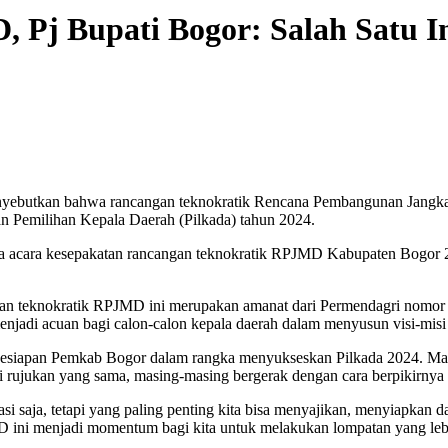
Pj Bupati Bogor: Salah Satu I
ebutkan bahwa rancangan teknokratik Rencana Pembangunan Jangka
 Pemilihan Kepala Daerah (Pilkada) tahun 2024.
a acara kesepakatan rancangan teknokratik RPJMD Kabupaten Bogor 20
n teknokratik RPJMD ini merupakan amanat dari Permendagri nomor 8
jadi acuan bagi calon-calon kepala daerah dalam menyusun visi-misi
kesiapan Pemkab Bogor dalam rangka menyukseskan Pilkada 2024. Mana
ki rujukan yang sama, masing-masing bergerak dengan cara berpikirnya 
saja, tetapi yang paling penting kita bisa menyajikan, menyiapkan da
 ini menjadi momentum bagi kita untuk melakukan lompatan yang lebih