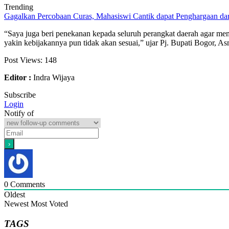
Trending
Gagalkan Percobaan Curas, Mahasiswi Cantik dapat Penghargaan da
“Saya juga beri penekanan kepada seluruh perangkat daerah agar mema
yakin kebijakannya pun tidak akan sesuai,” ujar Pj. Bupati Bogor, A
Post Views:
148
Editor :
Indra Wijaya
Subscribe
Login
Notify of
0
Comments
Oldest
Newest
Most Voted
TAGS