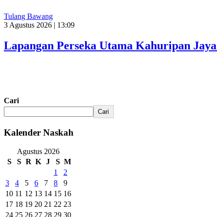
Tulang Bawang
3 Agustus 2026 | 13:09
Lapangan Perseka Utama Kahuripan Jaya 
Cari
Cari
Kalender Naskah
Agustus 2026
S
S
R
K
J
S
M
1
2
3
4
5
6
7
8
9
10
11
12
13
14
15
16
17
18
19
20
21
22
23
24
25
26
27
28
29
30