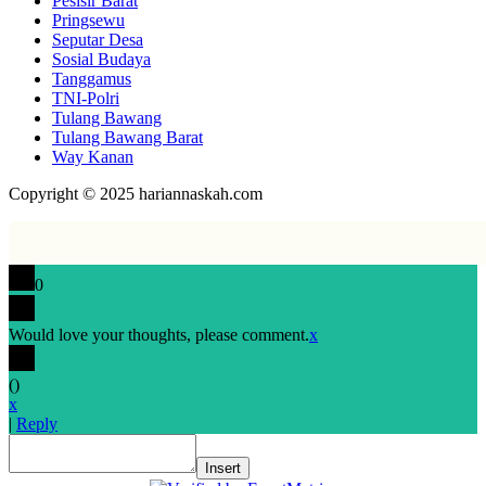
Pesisir Barat
Pringsewu
Seputar Desa
Sosial Budaya
Tanggamus
TNI-Polri
Tulang Bawang
Tulang Bawang Barat
Way Kanan
Copyright © 2025 hariannaskah.com
0
Would love your thoughts, please comment.
x
(
)
x
|
Reply
Insert