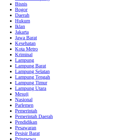
Bisnis
Bogor
Daerah
Hukum
Iklan
Jakarta
Jawa Barat
Kesehatan
Kota Metro
Kriminal
Lampung
Lampung Barat
Lampung Selatan
Lampung Tengah
Lampung Timur
Lampung Utara
Mesuji
Nasional
Parlemen
Pemerintah
Pemerintah Daerah
Pendidikan
Pesawaran
Pesisir Barat
Pringsewu