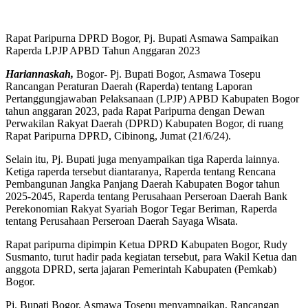
Rapat Paripurna DPRD Bogor, Pj. Bupati Asmawa Sampaikan
Raperda LPJP APBD Tahun Anggaran 2023
Hariannaskah,
Bogor- Pj. Bupati Bogor, Asmawa Tosepu
Rancangan Peraturan Daerah (Raperda) tentang Laporan
Pertanggungjawaban Pelaksanaan (LPJP) APBD Kabupaten Bogor
tahun anggaran 2023, pada Rapat Paripurna dengan Dewan
Perwakilan Rakyat Daerah (DPRD) Kabupaten Bogor, di ruang
Rapat Paripurna DPRD, Cibinong, Jumat (21/6/24).
Selain itu, Pj. Bupati juga menyampaikan tiga Raperda lainnya.
Ketiga raperda tersebut diantaranya, Raperda tentang Rencana
Pembangunan Jangka Panjang Daerah Kabupaten Bogor tahun
2025-2045, Raperda tentang Perusahaan Perseroan Daerah Bank
Perekonomian Rakyat Syariah Bogor Tegar Beriman, Raperda
tentang Perusahaan Perseroan Daerah Sayaga Wisata.
Rapat paripurna dipimpin Ketua DPRD Kabupaten Bogor, Rudy
Susmanto, turut hadir pada kegiatan tersebut, para Wakil Ketua dan
anggota DPRD, serta jajaran Pemerintah Kabupaten (Pemkab)
Bogor.
Pj. Bupati Bogor, Asmawa Tosepu menyampaikan, Rancangan