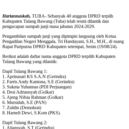
Hariannaskah,
TUBA- Sebanyak 40 anggota DPRD terpilh
Kabupaten Tulang Bawang (Tuba) telah resmi dilantik dan
pengucapan sumpah janji masa jabatan 2024-2029.
Pengambilan sumpah janji yang dipimpin langsung oleh Ketua
Pengadilan Negeri Menggala, Tri Handayani, S.H., M.H., di ruang
Rapat Paripurna DPRD Kabupaten setempat, Senin (19/08/24).
Berikut adalah daftar nama anggota DPRD terpilih Kabupaten
Tulang Bawang yang dilantik:
Dapil Tulang Bawang 1:
1. Aprinasari KS S.A.N (Gerindra)
2. Farris Andy Kantona, S.E (Gerindra)
3. Sukma Yuhannas (PDI Perjuangan)
4. Desi Adriansyah (Golkar)
5. Ajeng Nifsia Rahman (Golkar)
6. Mursidah, S.E (PAN)
7. Zuldin (Demokrat)
8. Harneli Dewi, S.Kom (PKS).
Dapil Tulang Bawang 2:
1. Aliansyah, S.T (Gerindra)