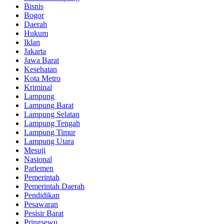
Bisnis
Bogor
Daerah
Hukum
Iklan
Jakarta
Jawa Barat
Kesehatan
Kota Metro
Kriminal
Lampung
Lampung Barat
Lampung Selatan
Lampung Tengah
Lampung Timur
Lampung Utara
Mesuji
Nasional
Parlemen
Pemerintah
Pemerintah Daerah
Pendidikan
Pesawaran
Pesisir Barat
Pringsewu