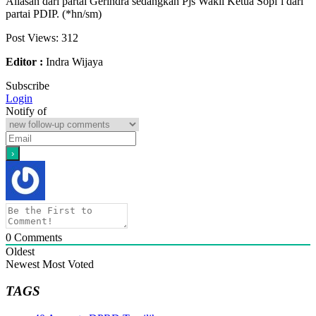
Aliasan dari partai Gerindra sedangkan Pjs Wakil Ketua Sopi’i dari
partai PDIP. (*hn/sm)
Post Views:
312
Editor :
Indra Wijaya
Subscribe
Login
Notify of
0
Comments
Oldest
Newest
Most Voted
TAGS