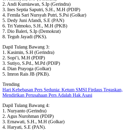
2. Andi Kurniawan, S.Ip (Gerindra)
3. Ines Septia Saputri, S.H., M.H (PDIP)
4. Femila Sari Nursyah Putri, S.Psi (Golkar)
5. Dedy Juni Afandi, S.E (PAN)
6. Tri Yatmoko, S.H., M.H (PKB)
7. Dio Baleri, S.Ip (Demokrat)
8. Teguh Jayadi (PKS).
Dapil Tulang Bawang 3:
1. Kasimin, S.H (Gerindra)
2. Sopi’i, M.H (PDIP)
3. Sutiyo, S.Pd., M.Pd (PDIP)
4. Dian Prayoga (Golkar)
5. Imron Rais JB (PKB).
Trending
Hari Kebebasan Pers Sedunia: Ketum SMSI Firdaus Tegaskan,
Mendirikan Perusahaan Pers Adalah Hak Asasi
Dapil Tulang Bawang 4:
1. Nuryanto (Gerindra)
2. Agus Nurohman (PDIP)
3. Ernawati, S.H., M.H (Golkar)
4. Haryati, S.E (PAN).