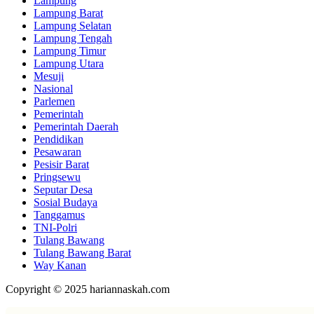
Lampung
Lampung Barat
Lampung Selatan
Lampung Tengah
Lampung Timur
Lampung Utara
Mesuji
Nasional
Parlemen
Pemerintah
Pemerintah Daerah
Pendidikan
Pesawaran
Pesisir Barat
Pringsewu
Seputar Desa
Sosial Budaya
Tanggamus
TNI-Polri
Tulang Bawang
Tulang Bawang Barat
Way Kanan
Copyright © 2025 hariannaskah.com