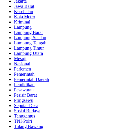
Jakarta
Jawa Barat
Kesehatan
Kota Metro
Kriminal
Lampung
Lampung Barat
Lampung Selatan
Lampung Tengah
Lampung Timur
Lampung Utara
Mesuji
Nasional
Parlemen
Pemerintah
Pemerintah Daerah
Pendidikan
Pesawaran
Pesisir Barat
Pringsewu
Seputar Desa
Sosial Budaya
Tanggamus
TNI-Polri
Tulang Bawang