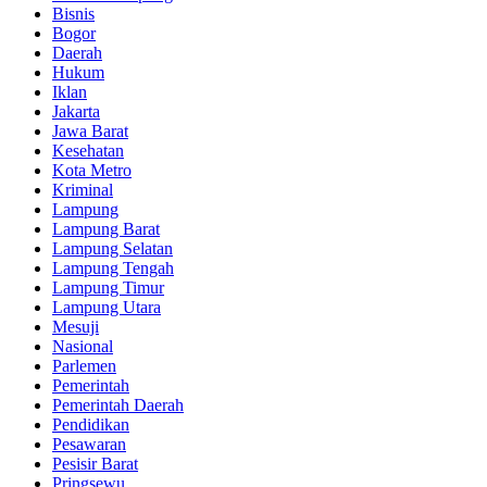
Bisnis
Bogor
Daerah
Hukum
Iklan
Jakarta
Jawa Barat
Kesehatan
Kota Metro
Kriminal
Lampung
Lampung Barat
Lampung Selatan
Lampung Tengah
Lampung Timur
Lampung Utara
Mesuji
Nasional
Parlemen
Pemerintah
Pemerintah Daerah
Pendidikan
Pesawaran
Pesisir Barat
Pringsewu