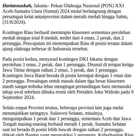
Hariannaskah,
Jakarta– Pekan Olahraga Nasional (PON) XXI
Aceh-Sumatra Utara (Sumut) 2024 mulai berlangsung dengan
persaingan ketat antarprovinsi dalam meraih medali hingga Sabtu,
(31/8/2024).
Kontingen Riau berhasil memimpin klasemen sementara perolehan
medali dengan total 8 medali, terdiri dari 4 emas, 2 perak, dan 2
perunggu. Pencapaian ini menempatkan Riau di posisi teratas dalam
ajang olahraga terbesar di Indonesia tersebut.
Pada posisi kedua, menyusul kontingen DKI Jakarta dengan
perolehan 3 emas, 2 perak, dan 1 perunggu. Disusul di tempat ketiga
Jawa Timur dengan raihan 2 emas, 3 perak, dan 1 perunggu.
Kontingen Jawa Barat berada di posisi keempat dengan 1 emas dan
2 perunggu. Persaingan untuk masuk dalam tiga besar klasemen
masih sangat terbuka lebar mengingat pertandingan baru memasuki
tahap awal sebelum dibuka resmi oleh Presiden Joko Widodo pada 9
September 2024.
Selain empat Provinsi teratas, beberapa provinsi lain juga mulai
menunjukkan taringnya. Sulawesi Selatan, misalnya,
mengumpulkan 1 perak dan 1 perunggu, sementara Aceh dan Jawa
Tengah masing-masing berhasil meraih 1 perak. Sumatra Selatan
saat ini berada di posisi lebih bawah dengan raihan 2 perunggu,
diikuti oleh Banten yang mengoleksi 1 perunggu. Keberhasilan Riau