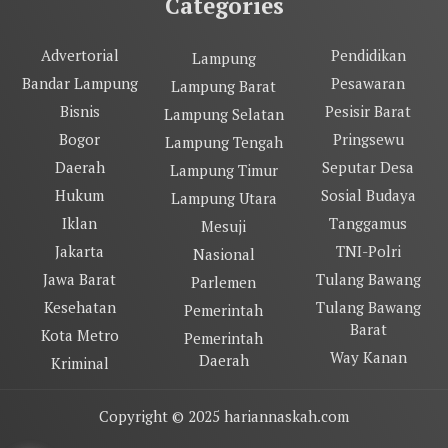
Categories
Advertorial
Pendidikan
Lampung
Bandar Lampung
Pesawaran
Lampung Barat
Bisnis
Pesisir Barat
Lampung Selatan
Bogor
Pringsewu
Lampung Tengah
Daerah
Seputar Desa
Lampung Timur
Hukum
Sosial Budaya
Lampung Utara
Iklan
Tanggamus
Mesuji
Jakarta
TNI-Polri
Nasional
Jawa Barat
Tulang Bawang
Parlemen
Kesehatan
Tulang Bawang
Pemerintah
Barat
Kota Metro
Pemerintah
Way Kanan
Daerah
Kriminal
Copyright © 2025 hariannaskah.com