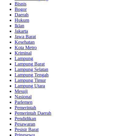
Bisnis
Bogor
Daerah
Hukum
Iklan
Jakarta
Jawa Barat
Kesehatan
Kota Metro
Kriminal
Lampung
Lampung Barat
Lampung Selatan
Lampung Tengah
Lampung Timur
Lampung Utara
Mesuji
Nasional
Parlemen
Pemerintah
Pemerintah Daerah
Pendidikan
Pesawaran
Pesisir Barat
Pringsewu