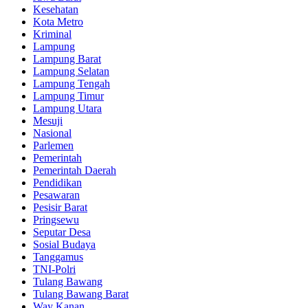
Kesehatan
Kota Metro
Kriminal
Lampung
Lampung Barat
Lampung Selatan
Lampung Tengah
Lampung Timur
Lampung Utara
Mesuji
Nasional
Parlemen
Pemerintah
Pemerintah Daerah
Pendidikan
Pesawaran
Pesisir Barat
Pringsewu
Seputar Desa
Sosial Budaya
Tanggamus
TNI-Polri
Tulang Bawang
Tulang Bawang Barat
Way Kanan