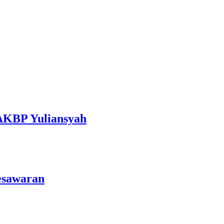
 AKBP Yuliansyah
esawaran