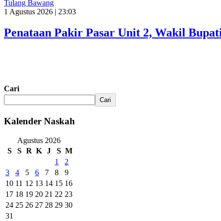
Tulang Bawang
1 Agustus 2026 | 23:03
Penataan Pakir Pasar Unit 2, Wakil Bup
Cari
Cari
Kalender Naskah
Agustus 2026
S
S
R
K
J
S
M
1
2
3
4
5
6
7
8
9
10
11
12
13
14
15
16
17
18
19
20
21
22
23
24
25
26
27
28
29
30
31