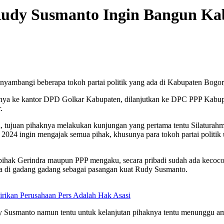
i Rudy Susmanto Ingin Bangun K
bangi beberapa tokoh partai politik yang ada di Kabupaten Bogor, 
ungannya ke kantor DPD Golkar Kabupaten, dilanjutkan ke DPC PPP Ka
.
, tujuan pihaknya melakukan kunjungan yang pertama tentu Silaturahm
r 2024 ingin mengajak semua pihak, khusunya para tokoh partai poli
ak pihak Gerindra maupun PPP mengaku, secara pribadi sudah ada kecoc
a di gadang gadang sebagai pasangan kuat Rudy Susmanto.
rikan Perusahaan Pers Adalah Hak Asasi
Susmanto namun tentu untuk kelanjutan pihaknya tentu menunggu ama