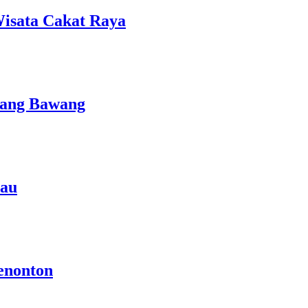
isata Cakat Raya
lang Bawang
rau
enonton