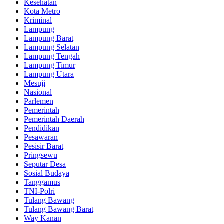
Kesehatan
Kota Metro
Kriminal
Lampung
Lampung Barat
Lampung Selatan
Lampung Tengah
Lampung Timur
Lampung Utara
Mesuji
Nasional
Parlemen
Pemerintah
Pemerintah Daerah
Pendidikan
Pesawaran
Pesisir Barat
Pringsewu
Seputar Desa
Sosial Budaya
Tanggamus
TNI-Polri
Tulang Bawang
Tulang Bawang Barat
Way Kanan