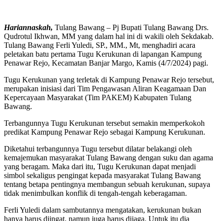
Hariannaskah,
Tulang Bawang – Pj Bupati Tulang Bawang Drs.
Qudrotul Ikhwan, MM yang dalam hal ini di wakili oleh Sekdakab.
Tulang Bawang Ferli Yuledi, SP., MM., Mt, menghadiri acara
peletakan batu pertama Tugu Kerukunan di lapangan Kampung
Penawar Rejo, Kecamatan Banjar Margo, Kamis (4/7/2024) pagi.
Tugu Kerukunan yang terletak di Kampung Penawar Rejo tersebut,
merupakan inisiasi dari Tim Pengawasan Aliran Keagamaan Dan
Kepercayaan Masyarakat (Tim PAKEM) Kabupaten Tulang
Bawang.
Terbangunnya Tugu Kerukunan tersebut semakin memperkokoh
predikat Kampung Penawar Rejo sebagai Kampung Kerukunan.
Diketahui terbangunnya Tugu tersebut dilatar belakangi oleh
kemajemukan masyarakat Tulang Bawang dengan suku dan agama
yang beragam. Maka dari itu, Tugu Kerukunan dapat menjadi
simbol sekaligus pengingat kepada masyarakat Tulang Bawang
tentang betapa pentingnya membangun sebuah kerukunan, supaya
tidak menimbulkan konflik di tengah-tengah keberagaman.
Ferli Yuledi dalam sambutannya mengatakan, kerukunan bukan
hanya harus diingat, namun juga harus dijaga. Untuk itu dia