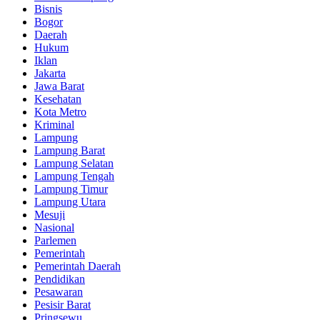
Bisnis
Bogor
Daerah
Hukum
Iklan
Jakarta
Jawa Barat
Kesehatan
Kota Metro
Kriminal
Lampung
Lampung Barat
Lampung Selatan
Lampung Tengah
Lampung Timur
Lampung Utara
Mesuji
Nasional
Parlemen
Pemerintah
Pemerintah Daerah
Pendidikan
Pesawaran
Pesisir Barat
Pringsewu