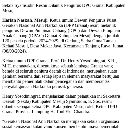
Sekda Syamsudin Resmi Dilantik Pengurus DPC Granat Kabupaten
Mesuji
Harian Naskah, Mesuji|
Ketua umum Dewan Pengurus Pusat
Gerakan Nasional Anti Narkotika (DPP Granat) resmi melantik
pengurus Dewan Pimpinan Cabang (DPC) dan Dewan Pimpinan
Anak Cabang (DPAC) Granat Kabupaten Mesuji dengan jumlah
120 peserta periode 2024-2029, di Gedung Serba Guna Taman
Kehati Mesuji, Desa Mekar Jaya, Kecamatan Tanjung Raya, Jumat
(08/03/2024).
Ketua umum DPP Granat, Prof. Dr. Henry Yosodiningrat, S.H.,
M.H. mengatakan, dibentuknya sebuah lembaga Granat yang
berada di seluruh penjuru daerah di Indonesia, merupakan suatu
gerakan bersama dari setiap lapisan elemen masyarakat bertujuan
membantu pemerintah dalam pencegahan dan memberantas
penyalahgunaan Narkotika perusak generasi.
Henry Yosodiningrat, menjelaskan dalam pelantikan ini Sekretaris
Daerah (Sekda) Kabupaten Mesuji Syamsudin, S. Sos. resmi
dilantik sebagai ketua DPC Kabupaten Mesuji oleh Ketua DPD
Granat Provinsi Lampung H. Toni Eka Chandra.
“Gerakan Nasional Anti Narkotika merupakan sebuah organisasi
sosial kemasyarakatan yang konsen membantu upaya pemerintah