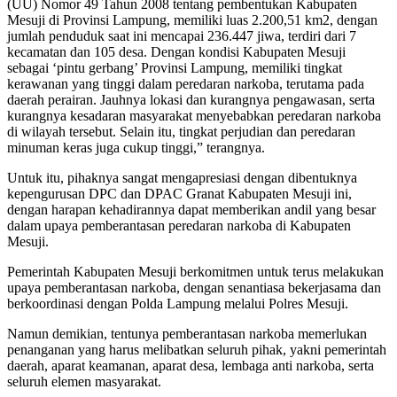
(UU) Nomor 49 Tahun 2008 tentang pembentukan Kabupaten
Mesuji di Provinsi Lampung, memiliki luas 2.200,51 km2, dengan
jumlah penduduk saat ini mencapai 236.447 jiwa, terdiri dari 7
kecamatan dan 105 desa. Dengan kondisi Kabupaten Mesuji
sebagai ‘pintu gerbang’ Provinsi Lampung, memiliki tingkat
kerawanan yang tinggi dalam peredaran narkoba, terutama pada
daerah perairan. Jauhnya lokasi dan kurangnya pengawasan, serta
kurangnya kesadaran masyarakat menyebabkan peredaran narkoba
di wilayah tersebut. Selain itu, tingkat perjudian dan peredaran
minuman keras juga cukup tinggi,” terangnya.
Untuk itu, pihaknya sangat mengapresiasi dengan dibentuknya
kepengurusan DPC dan DPAC Granat Kabupaten Mesuji ini,
dengan harapan kehadirannya dapat memberikan andil yang besar
dalam upaya pemberantasan peredaran narkoba di Kabupaten
Mesuji.
Pemerintah Kabupaten Mesuji berkomitmen untuk terus melakukan
upaya pemberantasan narkoba, dengan senantiasa bekerjasama dan
berkoordinasi dengan Polda Lampung melalui Polres Mesuji.
Namun demikian, tentunya pemberantasan narkoba memerlukan
penanganan yang harus melibatkan seluruh pihak, yakni pemerintah
daerah, aparat keamanan, aparat desa, lembaga anti narkoba, serta
seluruh elemen masyarakat.