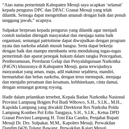
“Atas nama pemerintah Kabupaten Mesuji saya ucapkan ‘selamat’
kepada pengurus DPC dan DPAC Granat Mesuji yang telah
dilantik. Semoga dapat mengemban amanah dengan baik dan penuh
tanggung jawab,” ucapnya.
Sulpakar berpesan kepada pengurus yang dilantik agar menjadi
contoh tauladan ditengah masyarakat dan menjaga nama baik
organisasi, semangat patriotisme dapat diwujudkan dengan program
nyata dan narkoba adalah musuh bangsa. Serta dapat bekerja
dengan baik dan mampu membantu serta mendukung tugas-tugas
pemerintah dan aparat penegak hukum dalam rangka Pencegahan,
Pemberantasan, Peredaran Gelap dan Penyalahgunaan Narkotika
(P4GN) khususnya di Kabupaten Mesuji, guna terwujudnya
masyarakat yang aman, maju, adil makmur sejahtera, mandiri,
bermartabat dan bebas narkoba, dengan terus memupuk, menjaga
dan menjalin persatuan dan kesatuan, kebhinekaan, cinta damai,
dengan semangat gotong royong.
Hadir dalam pelantikan tersebut, Kepala Badan Narkotika Nasional
Provinsi Lampung Brigjen Pol Budi Wibowo, S.H., S.I.K., M.H.,
Kapolda Lampung yang diwakili Direktorat Res Narkoba Polda
Lampung Kombes Pol Erlin Tangjaya, S.H., S.I.K., Ketua DPD
Granat Provinsi Lampung H. Toni Eka Candra, Penjabat Bupati
Mesuji Dr. Drs. Sulpakar, M.M., Kapolres Mesuji, Perwakilan
Dandim 0426 Tulang Bawang, Perwakilan Kajari Mesuji,