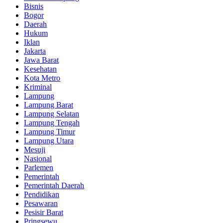
Bisnis
Bogor
Daerah
Hukum
Iklan
Jakarta
Jawa Barat
Kesehatan
Kota Metro
Kriminal
Lampung
Lampung Barat
Lampung Selatan
Lampung Tengah
Lampung Timur
Lampung Utara
Mesuji
Nasional
Parlemen
Pemerintah
Pemerintah Daerah
Pendidikan
Pesawaran
Pesisir Barat
Pringsewu