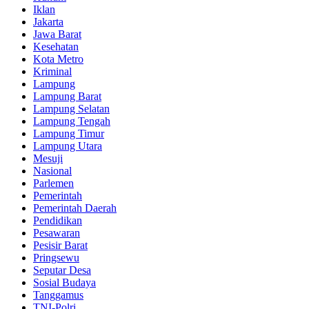
Iklan
Jakarta
Jawa Barat
Kesehatan
Kota Metro
Kriminal
Lampung
Lampung Barat
Lampung Selatan
Lampung Tengah
Lampung Timur
Lampung Utara
Mesuji
Nasional
Parlemen
Pemerintah
Pemerintah Daerah
Pendidikan
Pesawaran
Pesisir Barat
Pringsewu
Seputar Desa
Sosial Budaya
Tanggamus
TNI-Polri