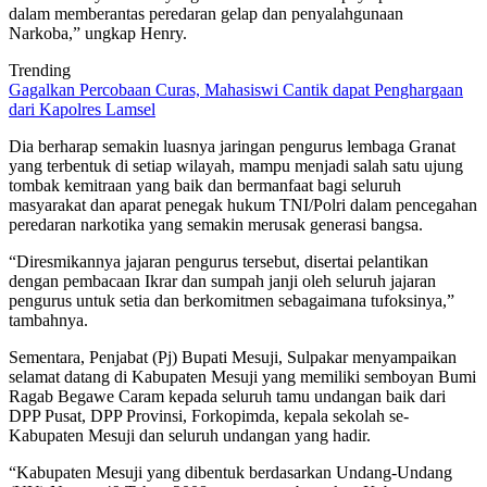
dalam memberantas peredaran gelap dan penyalahgunaan
Narkoba,” ungkap Henry.
Trending
Gagalkan Percobaan Curas, Mahasiswi Cantik dapat Penghargaan
dari Kapolres Lamsel
Dia berharap semakin luasnya jaringan pengurus lembaga Granat
yang terbentuk di setiap wilayah, mampu menjadi salah satu ujung
tombak kemitraan yang baik dan bermanfaat bagi seluruh
masyarakat dan aparat penegak hukum TNI/Polri dalam pencegahan
peredaran narkotika yang semakin merusak generasi bangsa.
“Diresmikannya jajaran pengurus tersebut, disertai pelantikan
dengan pembacaan Ikrar dan sumpah janji oleh seluruh jajaran
pengurus untuk setia dan berkomitmen sebagaimana tufoksinya,”
tambahnya.
Sementara, Penjabat (Pj) Bupati Mesuji, Sulpakar menyampaikan
selamat datang di Kabupaten Mesuji yang memiliki semboyan Bumi
Ragab Begawe Caram kepada seluruh tamu undangan baik dari
DPP Pusat, DPP Provinsi, Forkopimda, kepala sekolah se-
Kabupaten Mesuji dan seluruh undangan yang hadir.
“Kabupaten Mesuji yang dibentuk berdasarkan Undang-Undang