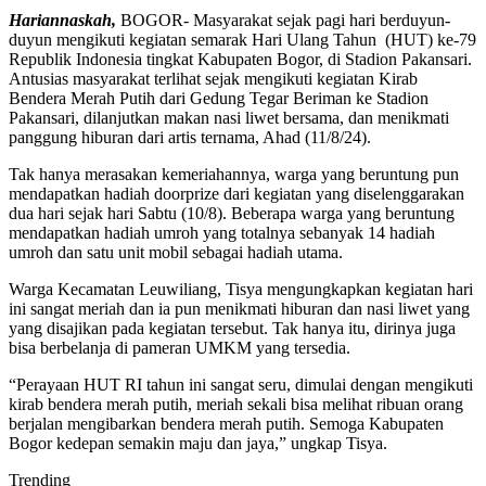
Hariannaskah,
BOGOR- Masyarakat sejak pagi hari berduyun-
duyun mengikuti kegiatan semarak Hari Ulang Tahun (HUT) ke-79
Republik Indonesia tingkat Kabupaten Bogor, di Stadion Pakansari.
Antusias masyarakat terlihat sejak mengikuti kegiatan Kirab
Bendera Merah Putih dari Gedung Tegar Beriman ke Stadion
Pakansari, dilanjutkan makan nasi liwet bersama, dan menikmati
panggung hiburan dari artis ternama, Ahad (11/8/24).
Tak hanya merasakan kemeriahannya, warga yang beruntung pun
mendapatkan hadiah doorprize dari kegiatan yang diselenggarakan
dua hari sejak hari Sabtu (10/8). Beberapa warga yang beruntung
mendapatkan hadiah umroh yang totalnya sebanyak 14 hadiah
umroh dan satu unit mobil sebagai hadiah utama.
Warga Kecamatan Leuwiliang, Tisya mengungkapkan kegiatan hari
ini sangat meriah dan ia pun menikmati hiburan dan nasi liwet yang
yang disajikan pada kegiatan tersebut. Tak hanya itu, dirinya juga
bisa berbelanja di pameran UMKM yang tersedia.
“Perayaan HUT RI tahun ini sangat seru, dimulai dengan mengikuti
kirab bendera merah putih, meriah sekali bisa melihat ribuan orang
berjalan mengibarkan bendera merah putih. Semoga Kabupaten
Bogor kedepan semakin maju dan jaya,” ungkap Tisya.
Trending