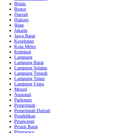
Bisnis
Bogor
Daerah
Hukum
Iklan
Jakarta
Jawa Barat
Kesehatan
Kota Metro
Kriminal
Lampung
Lampung Barat
Lampung Selatan
Lampung Tengah
Lampung Timur
Lampung Utara
Mesuji
Nasional
Parlemen
Pemerintah
Pemerintah Daerah
Pendidikan
Pesawaran
Pesisir Barat
Pringsewu