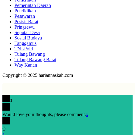
Pemerintah Daerah
Pendidikan
Pesawaran
Pesisir Barat
Pringsewu
Seputar Desa
Sosial Budaya
Tanggamus
TNI-Polri
Tulang Bawang
Tulang Bawang Barat
Way Kanan
Copyright © 2025 hariannaskah.com
0
Would love your thoughts, please comment.
x
(
)
x