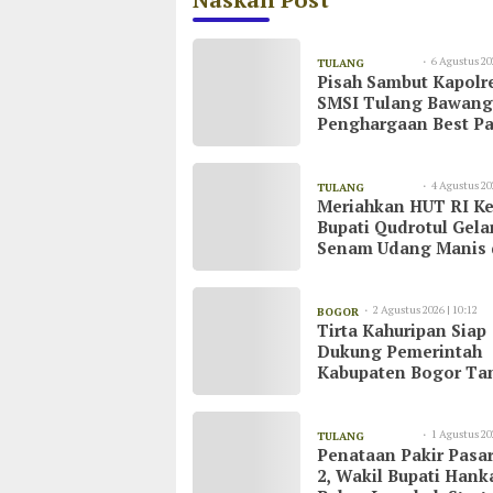
6 Agustus 20
TULANG
Pisah Sambut Kapolr
08:55
BAWANG
SMSI Tulang Bawang
Penghargaan Best Pa
untuk AKBP Yuliansy
4 Agustus 20
TULANG
Meriahkan HUT RI Ke
20:51
BAWANG
Bupati Qudrotul Gela
Senam Udang Manis 
Kawasan Wisata Cak
Raya
2 Agustus 2026 | 10:12
BOGOR
Tirta Kahuripan Siap
Dukung Pemerintah
Kabupaten Bogor Ta
Dampak Kemarau
1 Agustus 20
TULANG
Penataan Pakir Pasar
23:03
BAWANG
2, Wakil Bupati Han