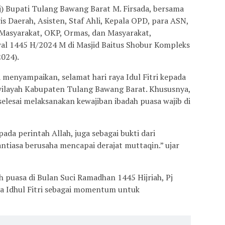
j) Bupati Tulang Bawang Barat M. Firsada, bersama
 Daerah, Asisten, Staf Ahli, Kepala OPD, para ASN,
asyarakat, OKP, Ormas, dan Masyarakat,
wal 1445 H/2024 M di Masjid Baitus Shobur Kompleks
2024).
menyampaikan, selamat hari raya Idul Fitri kepada
 wilayah Kabupaten Tulang Bawang Barat. Khususnya,
 selesai melaksanakan kewajiban ibadah puasa wajib di
ada perintah Allah, juga sebagai bukti dari
tiasa berusaha mencapai derajat muttaqin.” ujar
h puasa di Bulan Suci Ramadhan 1445 Hijriah, Pj
a Idhul Fitri sebagai momentum untuk