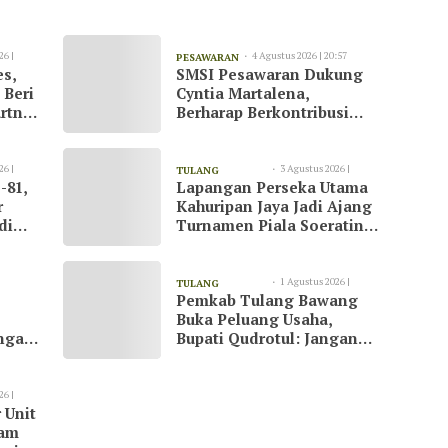
26 |
4 Agustus 2026 | 20:57
PESAWARAN
es,
SMSI Pesawaran Dukung
 Beri
Cyntia Martalena,
rtner
Berharap Berkontribusi
ah
untuk KNMP Pesawaran
26 |
3 Agustus 2026 |
TULANG
-81,
Lapangan Perseka Utama
13:09
BAWANG
r
Kahuripan Jaya Jadi Ajang
di
Turnamen Piala Soeratin
at
di Tulang Bawang
1 Agustus 2026 |
TULANG
Pemkab Tulang Bawang
23:07
BAWANG
Buka Peluang Usaha,
ngani
Bupati Qudrotul: Jangan
Hanya Jadi Penonton
26 |
 Unit
kam