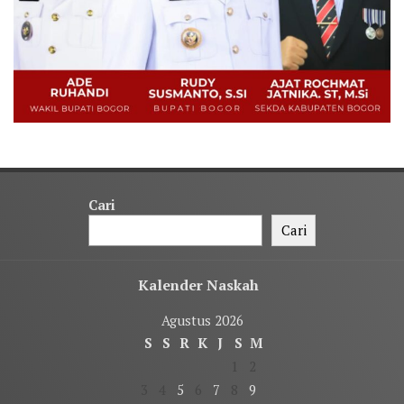
Cari
Cari
Kalender Naskah
Agustus 2026
S
S
R
K
J
S
M
1
2
3
4
5
6
7
8
9