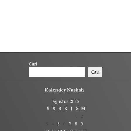
Cari
Cari
Kalender Naskah
Agustus 2026
S
S
R
K
J
S
M
1
2
3
4
5
6
7
8
9