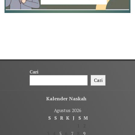
Cari
Cari
Kalender Naskah
Agustus 2026
S
S
R
K
J
S
M
1
2
3
4
5
6
7
8
9