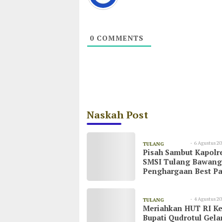
0
COMMENTS
Naskah Post
6 Agustus 20
TULANG
Pisah Sambut Kapolr
08:55
BAWANG
SMSI Tulang Bawang
Penghargaan Best Pa
untuk AKBP Yuliansy
4 Agustus 20
TULANG
Meriahkan HUT RI Ke
20:51
BAWANG
Bupati Qudrotul Gela