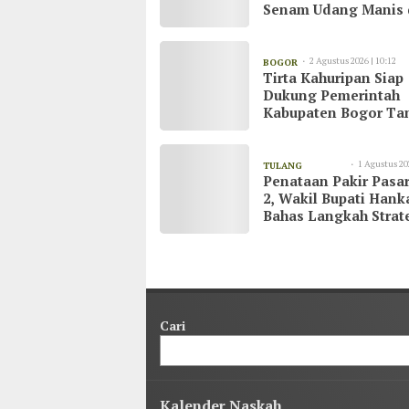
Senam Udang Manis 
Kawasan Wisata Cak
Raya
2 Agustus 2026 | 10:12
BOGOR
Tirta Kahuripan Siap
Dukung Pemerintah
Kabupaten Bogor Ta
Dampak Kemarau
1 Agustus 20
TULANG
Penataan Pakir Pasar
23:03
BAWANG
2, Wakil Bupati Han
Bahas Langkah Strat
demi Kenyamanan
Masyarakat
Cari
Kalender Naskah