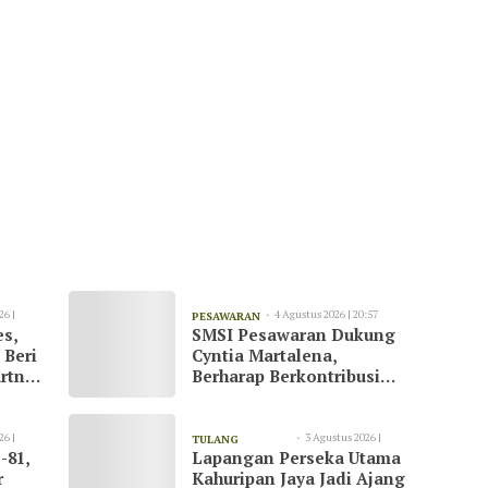
26 |
4 Agustus 2026 | 20:57
PESAWARAN
es,
SMSI Pesawaran Dukung
 Beri
Cyntia Martalena,
rtner
Berharap Berkontribusi
ah
untuk KNMP Pesawaran
26 |
3 Agustus 2026 |
TULANG
-81,
Lapangan Perseka Utama
13:09
BAWANG
r
Kahuripan Jaya Jadi Ajang