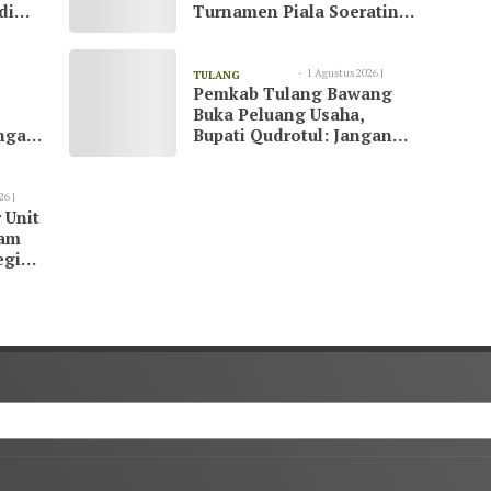
di
Turnamen Piala Soeratin
at
di Tulang Bawang
1 Agustus 2026 |
TULANG
Pemkab Tulang Bawang
23:07
BAWANG
Buka Peluang Usaha,
ngani
Bupati Qudrotul: Jangan
Hanya Jadi Penonton
26 |
 Unit
kam
egi