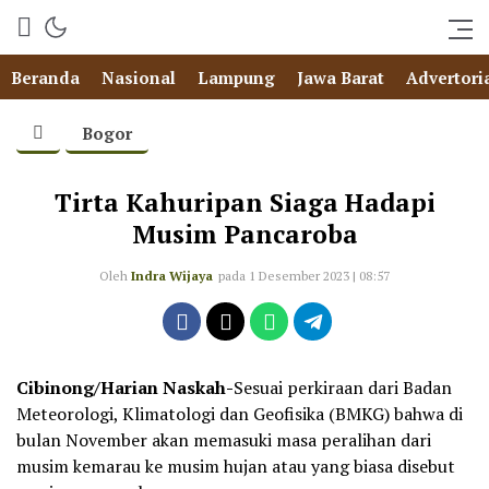
Beranda
Nasional
Lampung
Jawa Barat
Advertori
Bogor
Tirta Kahuripan Siaga Hadapi
Musim Pancaroba
Oleh
Indra Wijaya
pada 1 Desember 2023 | 08:57
Cibinong/Harian Naskah-
Sesuai perkiraan dari Badan
Meteorologi, Klimatologi dan Geofisika (BMKG) bahwa di
bulan November akan memasuki masa peralihan dari
musim kemarau ke musim hujan atau yang biasa disebut