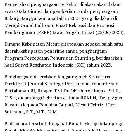
Penyerahan penghargaan tersebut dilaksanakan dalam
acara Gala Dinner dan pemberian tanda penghargaan
Bidang Bangga Kencana tahun 2024 yang diadakan di
Merapi Grand Ballroom Pusat Rekreasi dan Promosi
Pembangunan (PRPP) Jawa Tengah, Jumat (28/06/2024).
Dimana Kabupaten Mesuji ditetapkan sebagai salah satu
daerah/kabupaten penerima tanda penghargaan
Program Percepatan Penurunan Stunting, berdasarkan
hasil Survei Kesehatan Indonesia (SKI) tahun 2023.
Penghargaan diserahkan langsung oleh Sekretaris
Direktorat Jendral Strategis Pertahanan Kementerian
Pertahanan RI, Brigjen TNI Dr. Oktaheroe Ramsi, S.I.P.,
M.Sc., didampingi Sekretaris Utama BKKBN, Tavip Agus
Rayanto kepada Penjabat Bupati, Mesuji Febrizal Levi
Sukmana, S.T., M.T., M.M.
Pada acara tersebut, Penjabat Bupati Mesuji didampingi
Kepala BKKBN Mesuji Herawati Sugito, S.K.M., serta juga