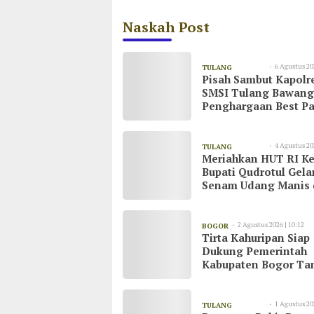
Naskah Post
6 Agustus 20
TULANG
Pisah Sambut Kapolr
08:55
BAWANG
SMSI Tulang Bawang
Penghargaan Best Pa
untuk AKBP Yuliansy
4 Agustus 20
TULANG
Meriahkan HUT RI Ke
20:51
BAWANG
Bupati Qudrotul Gela
Senam Udang Manis 
Kawasan Wisata Cak
Raya
2 Agustus 2026 | 10:12
BOGOR
Tirta Kahuripan Siap
Dukung Pemerintah
Kabupaten Bogor Ta
Dampak Kemarau
1 Agustus 20
TULANG