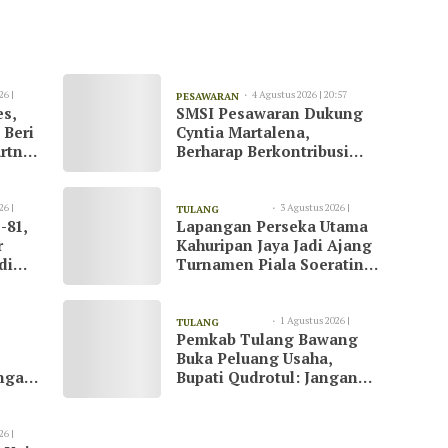
26 |
4 Agustus 2026 | 20:57
PESAWARAN
es,
SMSI Pesawaran Dukung
 Beri
Cyntia Martalena,
rtner
Berharap Berkontribusi
ah
untuk KNMP Pesawaran
26 |
3 Agustus 2026 |
TULANG
-81,
Lapangan Perseka Utama
13:09
BAWANG
r
Kahuripan Jaya Jadi Ajang
di
Turnamen Piala Soeratin
at
di Tulang Bawang
1 Agustus 2026 |
TULANG
Pemkab Tulang Bawang
23:07
BAWANG
Buka Peluang Usaha,
ngani
Bupati Qudrotul: Jangan
Hanya Jadi Penonton
26 |