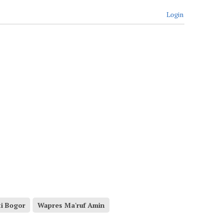
Login
ti Bogor
Wapres Ma'ruf Amin