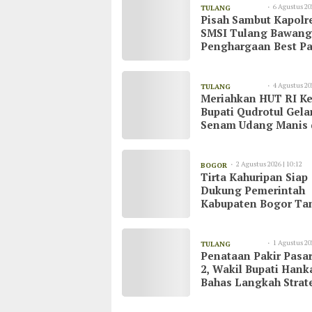
6 Agustus 20
TULANG
Pisah Sambut Kapolr
08:55
BAWANG
SMSI Tulang Bawang
Penghargaan Best Pa
untuk AKBP Yuliansy
4 Agustus 20
TULANG
Meriahkan HUT RI Ke
20:51
BAWANG
Bupati Qudrotul Gela
Senam Udang Manis 
Kawasan Wisata Cak
Raya
2 Agustus 2026 | 10:12
BOGOR
Tirta Kahuripan Siap
Dukung Pemerintah
Kabupaten Bogor Ta
Dampak Kemarau
1 Agustus 20
TULANG
Penataan Pakir Pasar
23:03
BAWANG
2, Wakil Bupati Han
Bahas Langkah Strat
demi Kenyamanan
Masyarakat