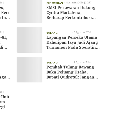
26 |
4 Agustus 2026 | 20:57
PESAWARAN
es,
SMSI Pesawaran Dukung
 Beri
Cyntia Martalena,
rtner
Berharap Berkontribusi
ah
untuk KNMP Pesawaran
26 |
3 Agustus 2026 |
TULANG
-81,
Lapangan Perseka Utama
13:09
BAWANG
r
Kahuripan Jaya Jadi Ajang
di
Turnamen Piala Soeratin
at
di Tulang Bawang
1 Agustus 2026 |
TULANG
Pemkab Tulang Bawang
23:07
BAWANG
Buka Peluang Usaha,
ngani
Bupati Qudrotul: Jangan
Hanya Jadi Penonton
26 |
 Unit
kam
egi