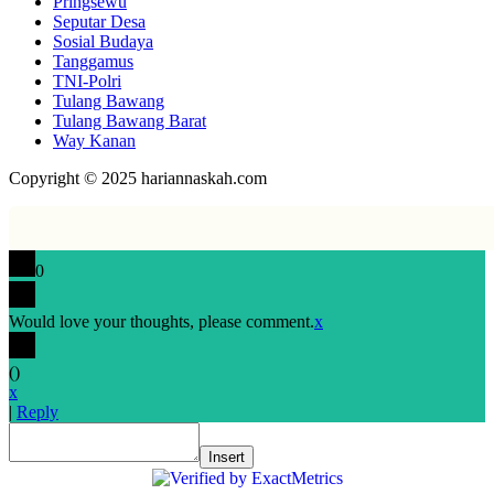
Pringsewu
Seputar Desa
Sosial Budaya
Tanggamus
TNI-Polri
Tulang Bawang
Tulang Bawang Barat
Way Kanan
Copyright © 2025 hariannaskah.com
0
Would love your thoughts, please comment.
x
(
)
x
|
Reply
Insert