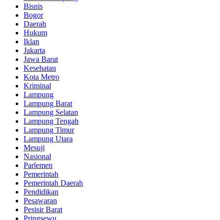
Bisnis
Bogor
Daerah
Hukum
Iklan
Jakarta
Jawa Barat
Kesehatan
Kota Metro
Kriminal
Lampung
Lampung Barat
Lampung Selatan
Lampung Tengah
Lampung Timur
Lampung Utara
Mesuji
Nasional
Parlemen
Pemerintah
Pemerintah Daerah
Pendidikan
Pesawaran
Pesisir Barat
Pringsewu