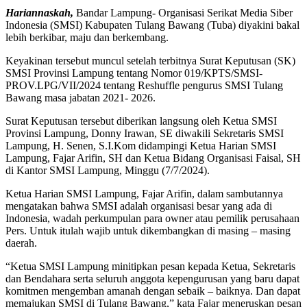
Hariannaskah,
Bandar Lampung- Organisasi Serikat Media Siber
Indonesia (SMSI) Kabupaten Tulang Bawang (Tuba) diyakini bakal
lebih berkibar, maju dan berkembang.
Keyakinan tersebut muncul setelah terbitnya Surat Keputusan (SK)
SMSI Provinsi Lampung tentang Nomor 019/KPTS/SMSI-
PROV.LPG/VII/2024 tentang Reshuffle pengurus SMSI Tulang
Bawang masa jabatan 2021- 2026.
Surat Keputusan tersebut diberikan langsung oleh Ketua SMSI
Provinsi Lampung, Donny Irawan, SE diwakili Sekretaris SMSI
Lampung, H. Senen, S.I.Kom didampingi Ketua Harian SMSI
Lampung, Fajar Arifin, SH dan Ketua Bidang Organisasi Faisal, SH
di Kantor SMSI Lampung, Minggu (7/7/2024).
Ketua Harian SMSI Lampung, Fajar Arifin, dalam sambutannya
mengatakan bahwa SMSI adalah organisasi besar yang ada di
Indonesia, wadah perkumpulan para owner atau pemilik perusahaan
Pers. Untuk itulah wajib untuk dikembangkan di masing – masing
daerah.
“Ketua SMSI Lampung minitipkan pesan kepada Ketua, Sekretaris
dan Bendahara serta seluruh anggota kepengurusan yang baru dapat
komitmen mengemban amanah dengan sebaik – baiknya. Dan dapat
memajukan SMSI di Tulang Bawang,” kata Fajar meneruskan pesan