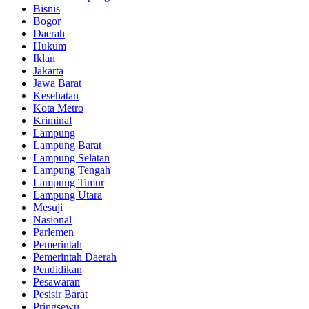
Bisnis
Bogor
Daerah
Hukum
Iklan
Jakarta
Jawa Barat
Kesehatan
Kota Metro
Kriminal
Lampung
Lampung Barat
Lampung Selatan
Lampung Tengah
Lampung Timur
Lampung Utara
Mesuji
Nasional
Parlemen
Pemerintah
Pemerintah Daerah
Pendidikan
Pesawaran
Pesisir Barat
Pringsewu