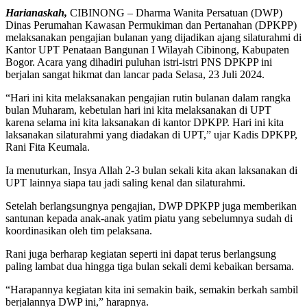
Harianaskah,
CIBINONG – Dharma Wanita Persatuan (DWP)
Dinas Perumahan Kawasan Permukiman dan Pertanahan (DPKPP)
melaksanakan pengajian bulanan yang dijadikan ajang silaturahmi di
Kantor UPT Penataan Bangunan I Wilayah Cibinong, Kabupaten
Bogor. Acara yang dihadiri puluhan istri-istri PNS DPKPP ini
berjalan sangat hikmat dan lancar pada Selasa, 23 Juli 2024.
“Hari ini kita melaksanakan pengajian rutin bulanan dalam rangka
bulan Muharam, kebetulan hari ini kita melaksanakan di UPT
karena selama ini kita laksanakan di kantor DPKPP. Hari ini kita
laksanakan silaturahmi yang diadakan di UPT,” ujar Kadis DPKPP,
Rani Fita Keumala.
Ia menuturkan, Insya Allah 2-3 bulan sekali kita akan laksanakan di
UPT lainnya siapa tau jadi saling kenal dan silaturahmi.
Setelah berlangsungnya pengajian, DWP DPKPP juga memberikan
santunan kepada anak-anak yatim piatu yang sebelumnya sudah di
koordinasikan oleh tim pelaksana.
Rani juga berharap kegiatan seperti ini dapat terus berlangsung
paling lambat dua hingga tiga bulan sekali demi kebaikan bersama.
“Harapannya kegiatan kita ini semakin baik, semakin berkah sambil
berjalannya DWP ini,” harapnya.