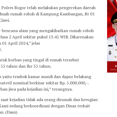
, Polres Bogor telah melakukan pengecekan daerah
ebuah rumah roboh di Kampung Kambangan, Rt 01
iawi.
r bencana alam yang mengakibatkan rumah roboh
elasa 2 April sekitar pukul 13.45 WIB. Dikarenakan
 01 April 2024,” jelas
.
tuk korban yang tingal di rumah tersebut
55 tahun dan Ike 35 tahun.
ian yaitu tembok kamar mandi dan dapur belakang
eril nominal berkisar sekitar Rp. 5.000.000,-.
an jiwa pada kejadian ini,” terangnya.
aat kejadian tidak ada orang dirumah dan kerugian
 Kami sedang berkoordinasi dengan Dinas terkait
n. (Daus)