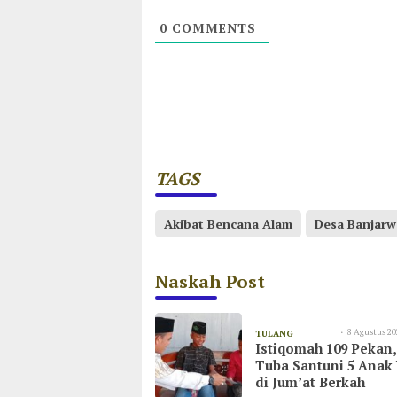
0
COMMENTS
TAGS
Akibat Bencana Alam
Desa Banjarw
Naskah Post
8 Agustus 20
TULANG
Istiqomah 109 Pekan
09:23
BAWANG
Tuba Santuni 5 Anak
di Jum’at Berkah