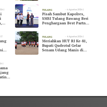
dan Konservasi Gajah
026 |
6 Agustus 2026 |
TULANG
i
Pisah Sambut Kapolres,
08:55
BAWANG
i
SMSI Tulang Bawang Beri
,
Penghargaan Best Partner
suai
untuk AKBP Yuliansyah
k
:57
4 Agustus 2026 |
TULANG
kung
Meriahkan HUT RI Ke-81,
20:51
BAWANG
Bupati Qudrotul Gelar
si
Senam Udang Manis di
ran
Kawasan Wisata Cakat
Raya
26 |
tama
Ajang
atin