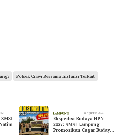
angi
Polsek Ciawi Bersama Instansi Terkait
26 |
8 Agustus 2026 |
LAMPUNG
, SMSI
Ekspedisi Budaya HPN
09:20
TIMUR
 Yatim
2027: SMSI Lampung
Promosikan Cagar Budaya