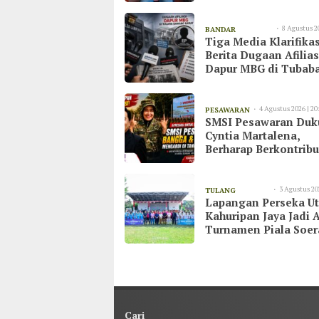
8 Agustus 2
BANDAR
Tiga Media Klarifikas
09:15
LAMPUNG
Berita Dugaan Afilias
Dapur MBG di Tubaba
Tegaskan Bekerja Se
UU Pers dan Kode Eti
Jurnalistik
4 Agustus 2026 | 20
PESAWARAN
SMSI Pesawaran Du
Cyntia Martalena,
Berharap Berkontribu
untuk KNMP Pesawa
3 Agustus 20
TULANG
Lapangan Perseka U
13:09
BAWANG
Kahuripan Jaya Jadi 
Turnamen Piala Soer
di Tulang Bawang
Cari