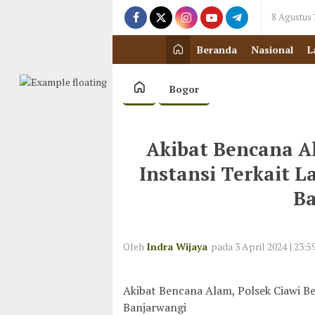
8 Agustus
Beranda
Nasional
L
Bogor
Akibat Bencana A
Instansi Terkait 
Ba
Oleh
Indra Wijaya
pada 3 April 2024 | 23:5
Akibat Bencana Alam, Polsek Ciawi B
Banjarwangi