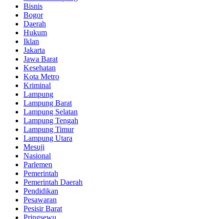
Bisnis
Bogor
Daerah
Hukum
Iklan
Jakarta
Jawa Barat
Kesehatan
Kota Metro
Kriminal
Lampung
Lampung Barat
Lampung Selatan
Lampung Tengah
Lampung Timur
Lampung Utara
Mesuji
Nasional
Parlemen
Pemerintah
Pemerintah Daerah
Pendidikan
Pesawaran
Pesisir Barat
Pringsewu