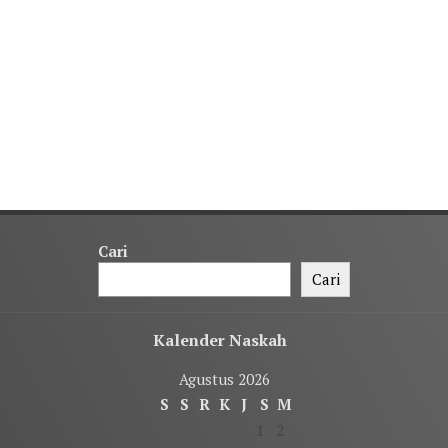
Cari
Cari
Kalender Naskah
Agustus 2026
S
S
R
K
J
S
M
1
2