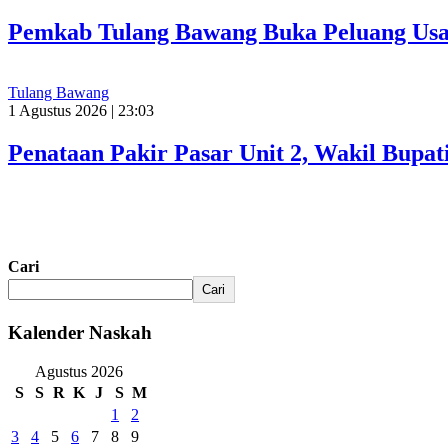
Pemkab Tulang Bawang Buka Peluang Usah
Tulang Bawang
1 Agustus 2026 | 23:03
Penataan Pakir Pasar Unit 2, Wakil Bup
Cari
Cari
Kalender Naskah
Agustus 2026
S
S
R
K
J
S
M
1
2
3
4
5
6
7
8
9