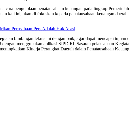
it tata cara pengelolaan penatausahaan keuangan pada lingkup Pemerin
an kali ini, akan di fokuskan kepada penatausahaan keuangan daerah 
rikan Perusahaan Pers Adalah Hak Asasi
iatan bimbingan teknis ini dengan baik, agar dapat mencapai tujuan da
i GU dengan menggunakan aplikasi SIPD RI. Sasaran pelaksanaan Kegi
 meningkatkan Kinerja Perangkat Daerah dalam Penatausahaan Keuang