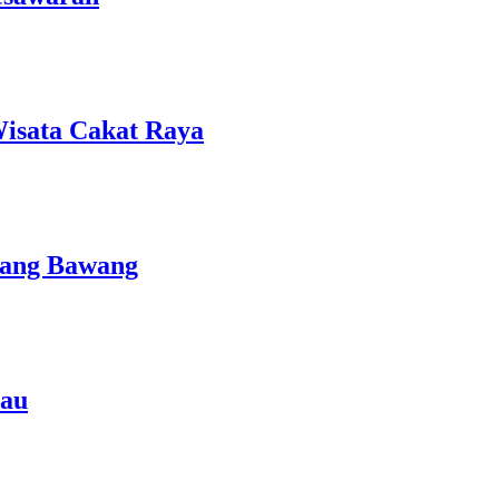
isata Cakat Raya
lang Bawang
rau