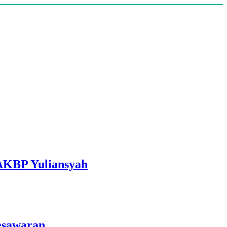
 AKBP Yuliansyah
esawaran