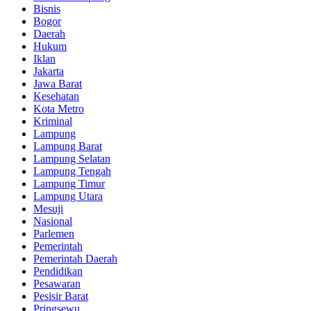
Bisnis
Bogor
Daerah
Hukum
Iklan
Jakarta
Jawa Barat
Kesehatan
Kota Metro
Kriminal
Lampung
Lampung Barat
Lampung Selatan
Lampung Tengah
Lampung Timur
Lampung Utara
Mesuji
Nasional
Parlemen
Pemerintah
Pemerintah Daerah
Pendidikan
Pesawaran
Pesisir Barat
Pringsewu