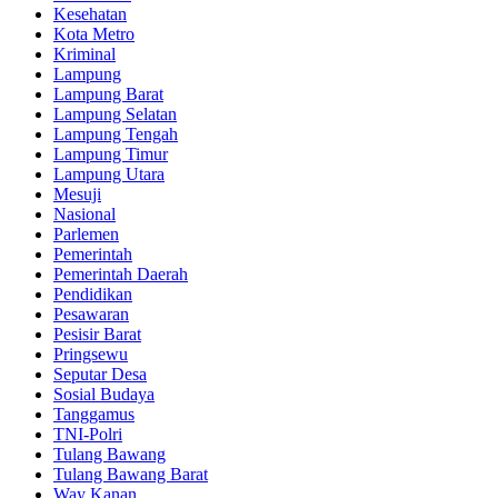
Kesehatan
Kota Metro
Kriminal
Lampung
Lampung Barat
Lampung Selatan
Lampung Tengah
Lampung Timur
Lampung Utara
Mesuji
Nasional
Parlemen
Pemerintah
Pemerintah Daerah
Pendidikan
Pesawaran
Pesisir Barat
Pringsewu
Seputar Desa
Sosial Budaya
Tanggamus
TNI-Polri
Tulang Bawang
Tulang Bawang Barat
Way Kanan