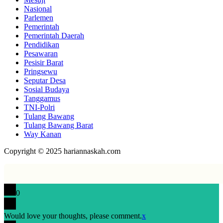
Nasional
Parlemen
Pemerintah
Pemerintah Daerah
Pendidikan
Pesawaran
Pesisir Barat
Pringsewu
Seputar Desa
Sosial Budaya
Tanggamus
TNI-Polri
Tulang Bawang
Tulang Bawang Barat
Way Kanan
Copyright © 2025 hariannaskah.com
0
Would love your thoughts, please comment.
x