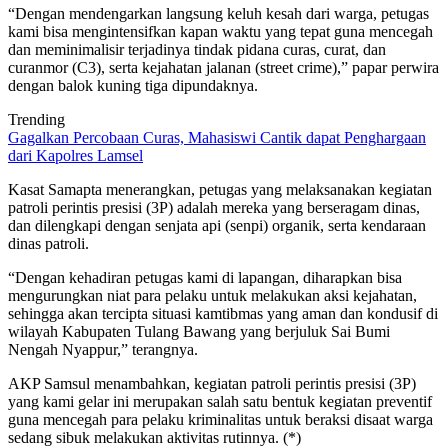
“Dengan mendengarkan langsung keluh kesah dari warga, petugas
kami bisa mengintensifkan kapan waktu yang tepat guna mencegah
dan meminimalisir terjadinya tindak pidana curas, curat, dan
curanmor (C3), serta kejahatan jalanan (street crime),” papar perwira
dengan balok kuning tiga dipundaknya.
Trending
Gagalkan Percobaan Curas, Mahasiswi Cantik dapat Penghargaan
dari Kapolres Lamsel
Kasat Samapta menerangkan, petugas yang melaksanakan kegiatan
patroli perintis presisi (3P) adalah mereka yang berseragam dinas,
dan dilengkapi dengan senjata api (senpi) organik, serta kendaraan
dinas patroli.
“Dengan kehadiran petugas kami di lapangan, diharapkan bisa
mengurungkan niat para pelaku untuk melakukan aksi kejahatan,
sehingga akan tercipta situasi kamtibmas yang aman dan kondusif di
wilayah Kabupaten Tulang Bawang yang berjuluk Sai Bumi
Nengah Nyappur,” terangnya.
AKP Samsul menambahkan, kegiatan patroli perintis presisi (3P)
yang kami gelar ini merupakan salah satu bentuk kegiatan preventif
guna mencegah para pelaku kriminalitas untuk beraksi disaat warga
sedang sibuk melakukan aktivitas rutinnya. (*)