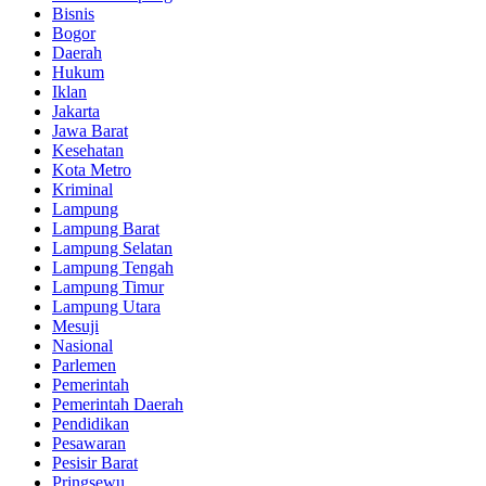
Bisnis
Bogor
Daerah
Hukum
Iklan
Jakarta
Jawa Barat
Kesehatan
Kota Metro
Kriminal
Lampung
Lampung Barat
Lampung Selatan
Lampung Tengah
Lampung Timur
Lampung Utara
Mesuji
Nasional
Parlemen
Pemerintah
Pemerintah Daerah
Pendidikan
Pesawaran
Pesisir Barat
Pringsewu