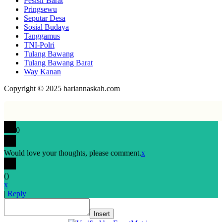
Pesisir Barat
Pringsewu
Seputar Desa
Sosial Budaya
Tanggamus
TNI-Polri
Tulang Bawang
Tulang Bawang Barat
Way Kanan
Copyright © 2025 hariannaskah.com
0
Would love your thoughts, please comment.
x
(
)
x
|
Reply
Insert