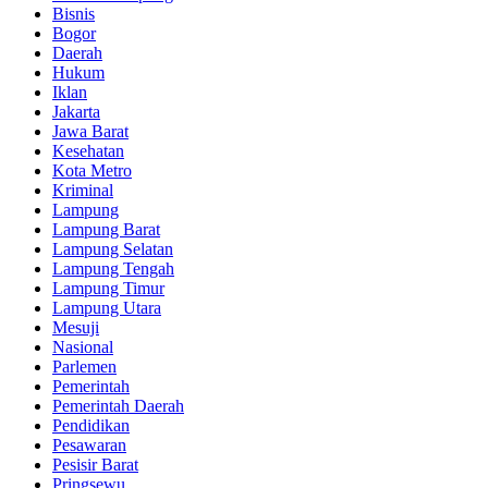
Bisnis
Bogor
Daerah
Hukum
Iklan
Jakarta
Jawa Barat
Kesehatan
Kota Metro
Kriminal
Lampung
Lampung Barat
Lampung Selatan
Lampung Tengah
Lampung Timur
Lampung Utara
Mesuji
Nasional
Parlemen
Pemerintah
Pemerintah Daerah
Pendidikan
Pesawaran
Pesisir Barat
Pringsewu