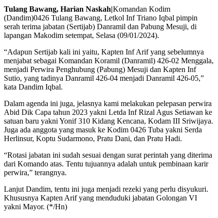
Tulang Bawang, Harian Naskah|
Komandan Kodim
(Dandim)0426 Tulang Bawang, Letkol Inf Triano Iqbal pimpin
serah terima jabatan (Sertijab) Danramil dan Pabung Mesuji, di
lapangan Makodim setempat, Selasa (09/01/2024).
“Adapun Sertijab kali ini yaitu, Kapten Inf Arif yang sebelumnya
menjabat sebagai Komandan Koramil (Danramil) 426-02 Menggala,
menjadi Perwira Penghubung (Pabung) Mesuji dan Kapten Inf
Sutio, yang tadinya Danramil 426-04 menjadi Danramil 426-05,”
kata Dandim Iqbal.
Dalam agenda ini juga, jelasnya kami melakukan pelepasan perwira
Abid Dik Capa tahun 2023 yakni Letda Inf Rizal Agus Setiawan ke
satuan baru yakni Yonif 310 Kidang Kencana, Kodam III Sriwijaya.
Juga ada anggota yang masuk ke Kodim 0426 Tuba yakni Serda
Herlinsur, Koptu Sudarmono, Pratu Dani, dan Pratu Hadi.
“Rotasi jabatan ini sudah sesuai dengan surat perintah yang diterima
dari Komando atas. Tentu tujuannya adalah untuk pembinaan karir
perwira,” terangnya.
Lanjut Dandim, tentu ini juga menjadi rezeki yang perlu disyukuri.
Khususnya Kapten Arif yang menduduki jabatan Golongan VI
yakni Mayor. (*/Hn)