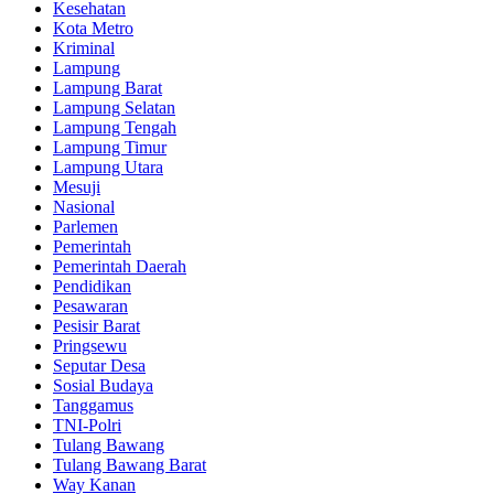
Kesehatan
Kota Metro
Kriminal
Lampung
Lampung Barat
Lampung Selatan
Lampung Tengah
Lampung Timur
Lampung Utara
Mesuji
Nasional
Parlemen
Pemerintah
Pemerintah Daerah
Pendidikan
Pesawaran
Pesisir Barat
Pringsewu
Seputar Desa
Sosial Budaya
Tanggamus
TNI-Polri
Tulang Bawang
Tulang Bawang Barat
Way Kanan