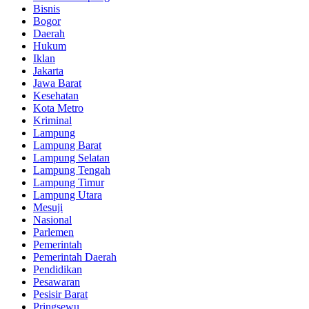
Bisnis
Bogor
Daerah
Hukum
Iklan
Jakarta
Jawa Barat
Kesehatan
Kota Metro
Kriminal
Lampung
Lampung Barat
Lampung Selatan
Lampung Tengah
Lampung Timur
Lampung Utara
Mesuji
Nasional
Parlemen
Pemerintah
Pemerintah Daerah
Pendidikan
Pesawaran
Pesisir Barat
Pringsewu