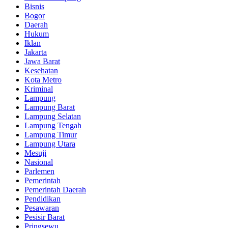
Bisnis
Bogor
Daerah
Hukum
Iklan
Jakarta
Jawa Barat
Kesehatan
Kota Metro
Kriminal
Lampung
Lampung Barat
Lampung Selatan
Lampung Tengah
Lampung Timur
Lampung Utara
Mesuji
Nasional
Parlemen
Pemerintah
Pemerintah Daerah
Pendidikan
Pesawaran
Pesisir Barat
Pringsewu