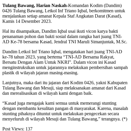
Tulang Bawang, Harian Naskah-
Komandan Kodim (Dandim)
0426 Tulang Bawang, Letkol Inf Triano Iqbal, berkomitmen untuk
menjalankan setiap amanat Kepala Staf Angkatan Darat (Kasad),
Kamis 14 Desember 2023.
Hal itu disampaikan, Dandim Iqbal usai ikuti vicon karya bakti
penanaman pohon dan bakti sosial dalam rangka hari juang TNI-
AD Ke-78 bersama Kasad, Jendral TNI Maruli Simanjuntak, M.Sc.
Dandim Letkol Inf Triano Iqbal, mengatakan hari juang TNI-AD
ke-78 tahun 2023, yang bertema “TNI-AD Bersama Rakyat,
Bersatu Dengan Alam Untuk NKRI”. Dalam vicon ini Kasad
menginstruksikan untuk jajarannya melakukan pembersihan sampah
plastik di wilayah jajaran masing-masing.
Lanjutnya, maka dari itu jajaran dari Kodim 0426, yakni Kabupaten
Tulang Bawang dan Mesuji, siap melaksanakan amanat dari Kasad
dan merealisasikan di wilayah kami dengan baik.
“Kasad juga mengajak kami semua untuk memerangi stunting
dengan membantu kesulitan pangan di masyarakat. Karena, masalah
stunting pihaknya dituntut untuk melakukan pengecekan secara
menyeluruh di wilayah Mesuji dan Tulang Bawang,” terangnya. (*)
Post Views:
137