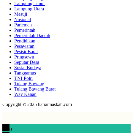
Lampung Timur
Lampung Utara
Mesuji
Nasional
Parlemen
Pemerintah
Pemerintah Daerah
Pendidikan
Pesawaran
Pesisir Barat
Pringsewu
Seputar Desa
Sosial Budaya
Tanggamus
TNI-Polri
Tulang Bawang
Tulang Bawang Barat
Way Kanan
Copyright © 2025 hariannaskah.com
0