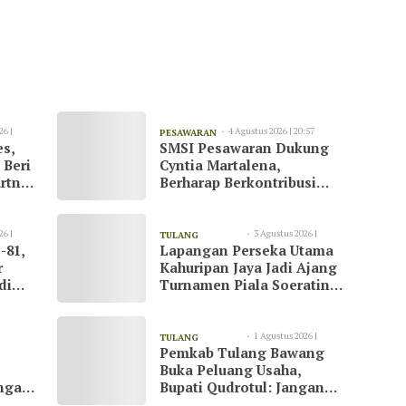
26 |
4 Agustus 2026 | 20:57
PESAWARAN
es,
SMSI Pesawaran Dukung
 Beri
Cyntia Martalena,
rtner
Berharap Berkontribusi
ah
untuk KNMP Pesawaran
26 |
3 Agustus 2026 |
TULANG
-81,
Lapangan Perseka Utama
13:09
BAWANG
r
Kahuripan Jaya Jadi Ajang
di
Turnamen Piala Soeratin
at
di Tulang Bawang
1 Agustus 2026 |
TULANG
Pemkab Tulang Bawang
23:07
BAWANG
Buka Peluang Usaha,
ngani
Bupati Qudrotul: Jangan
Hanya Jadi Penonton