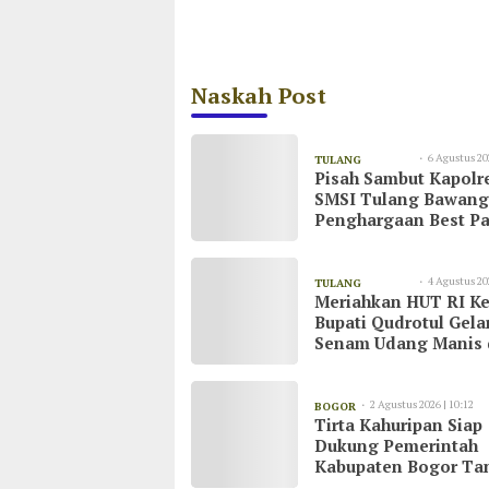
Naskah Post
6 Agustus 20
TULANG
Pisah Sambut Kapolr
08:55
BAWANG
SMSI Tulang Bawang
Penghargaan Best Pa
untuk AKBP Yuliansy
4 Agustus 20
TULANG
Meriahkan HUT RI Ke
20:51
BAWANG
Bupati Qudrotul Gela
Senam Udang Manis 
Kawasan Wisata Cak
Raya
2 Agustus 2026 | 10:12
BOGOR
Tirta Kahuripan Siap
Dukung Pemerintah
Kabupaten Bogor Ta
Dampak Kemarau