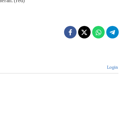
erah. (red)
Login