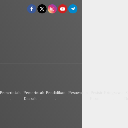
Pemerintah
Pemerintah
Pendidikan
Pesawaran
Pesisir
Pringsewu
S
Daerah
Barat
D