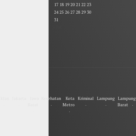
17
18
19
20
21
22
23
24
25
26
27
28
29
30
31
« Jul
Iklan
Jakarta
Jawa
Kesehatan
Kota
Kriminal
Lampung
Lampung
Barat
Metro
Barat