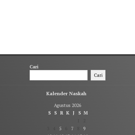
Cari
Cari
Kalender Naskah
Agustus 2026
S
S
R
K
J
S
M
1
2
3
4
5
6
7
8
9