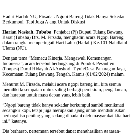
Hadiri Harlah NU, Firsada : Ngopi Bareng Tidak Hanya Sekedar
Berkumpul, Tapi Juga Ajang Untuk Diskusi
Harian Naskah, Tubaba|
Penjabat (Pj) Bupati Tulang Bawang
Barat (Tubaba) Drs. M. Firsada, menghadiri acara Ngopi Bareng
dalam rangka memperingati Hari Lahir (Harlah) Ke-101 Nahdlatul
Ulama (NU).
Dengan tema “Memacu Kinerja, Mengawali Kemenangan
Indonesia”, acara tersebut berlangsung di Pondok Pesantren
(Ponpes) Darul Hidayah Al-Anshori, Tiyuh/Desa Panaragan Jaya,
Kecamatan Tulang Bawang Tengah, Kamis (01/02/2024) malam.
Menurut M. Firsada, melalui acara ngopi bareng ini, kita semua
memiliki kesempatan untuk saling berbagi pemikiran, pengalaman,
dan harapan untuk masa depan yang lebih baik.
“Ngopi bareng tidak hanya sekadar berkumpul sambil menikmati
secangkir kopi, tetapi juga merupakan ajang untuk mendiskusikan
berbagai isu penting yang sedang dihadapi oleh masyarakat kita hari
ini,” katanya.
Dia berharap, pertemuan tersebut dapat menghasilkan gagasan-