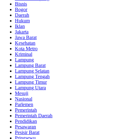
Bisnis
Bogor
Daerah
Hukum
Iklan
Jakarta
Jawa Barat
Kesehatan
Kota Metro
Kriminal
Lampung
Lampung Barat
Lampung Selatan
Lampung Tengah
Lampung Timur
Lampung Utara
Mesuji
Nasional
Parlemen
Pemerintah
Pemerintah Daerah
Pendidikan
Pesawaran
Pesisir Barat
Pringsewu