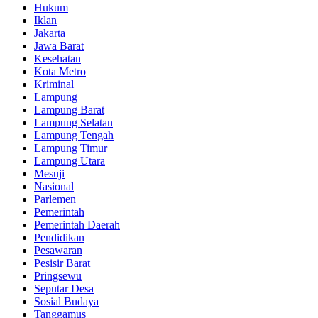
Hukum
Iklan
Jakarta
Jawa Barat
Kesehatan
Kota Metro
Kriminal
Lampung
Lampung Barat
Lampung Selatan
Lampung Tengah
Lampung Timur
Lampung Utara
Mesuji
Nasional
Parlemen
Pemerintah
Pemerintah Daerah
Pendidikan
Pesawaran
Pesisir Barat
Pringsewu
Seputar Desa
Sosial Budaya
Tanggamus