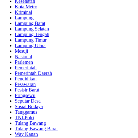
Kesehatan
Kota Metro
Kriminal
Lampung
Lampung Barat
Lampung Selatan
Lampung Tengah
Lampung Timur
Lampung Utara
Mesuji
Nasional
Parlemen
Pemerintah
Pemerintah Daerah
Pendidikan
Pesawaran
Pesisir Barat
Pringsewu
Seputar Desa
Sosial Budaya
Tanggamus
TNI-Polri
Tulang Bawang
Tulang Bawang Barat
Way Kanan