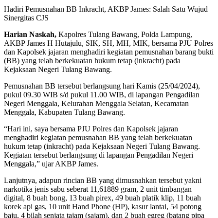
Hadiri Pemusnahan BB Inkracht, AKBP James: Salah Satu Wujud
Sinergitas CJS
Harian Naskah,
Kapolres Tulang Bawang, Polda Lampung,
AKBP James H Hutajulu, SIK, SH, MH, MIK, bersama PJU Polres
dan Kapolsek jajaran menghadiri kegiatan pemusnahan barang bukti
(BB) yang telah berkekuatan hukum tetap (inkracht) pada
Kejaksaan Negeri Tulang Bawang.
Pemusnahan BB tersebut berlangsung hari Kamis (25/04/2024),
pukul 09.30 WIB s/d pukul 11.00 WIB, di lapangan Pengadilan
Negeri Menggala, Kelurahan Menggala Selatan, Kecamatan
Menggala, Kabupaten Tulang Bawang.
“Hari ini, saya bersama PJU Polres dan Kapolsek jajaran
menghadiri kegiatan pemusnahan BB yang telah berkekuatan
hukum tetap (inkracht) pada Kejaksaan Negeri Tulang Bawang.
Kegiatan tersebut berlangsung di lapangan Pengadilan Negeri
Menggala,” ujar AKBP James.
Lanjutnya, adapun rincian BB yang dimusnahkan tersebut yakni
narkotika jenis sabu seberat 11,61889 gram, 2 unit timbangan
digital, 8 buah bong, 13 buah pirex, 49 buah platik klip, 11 buah
korek api gas, 10 unit Hand Phone (HP), kasur lantai, 54 potong
baju, 4 bilah senjata tajam (sajam), dan 2 buah egreg (batang pipa