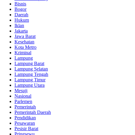
Bisnis
Bogor
Daerah
Hukum
Iklan
Jakarta
Jawa Barat
Kesehatan
Kota Metro
Kriminal
Lampung
Lampung Barat
Lampung Selatan
Lampung Tengah
Lampung Timur
Lampung Utara
Mesuji
Nasional
Parlemen
Pemerintah
Pemerintah Daerah
Pendidikan
Pesawaran
Pesisir Barat
Pringsewu