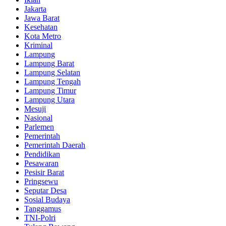
Jakarta
Jawa Barat
Kesehatan
Kota Metro
Kriminal
Lampung
Lampung Barat
Lampung Selatan
Lampung Tengah
Lampung Timur
Lampung Utara
Mesuji
Nasional
Parlemen
Pemerintah
Pemerintah Daerah
Pendidikan
Pesawaran
Pesisir Barat
Pringsewu
Seputar Desa
Sosial Budaya
Tanggamus
TNI-Polri