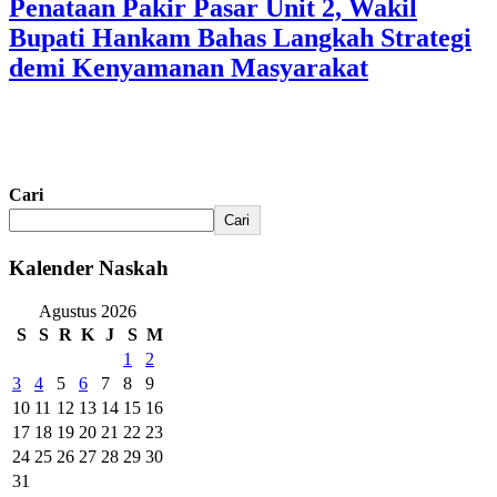
Penataan Pakir Pasar Unit 2, Wakil
Bupati Hankam Bahas Langkah Strategi
demi Kenyamanan Masyarakat
Cari
Cari
Kalender Naskah
Agustus 2026
S
S
R
K
J
S
M
1
2
3
4
5
6
7
8
9
10
11
12
13
14
15
16
17
18
19
20
21
22
23
24
25
26
27
28
29
30
31