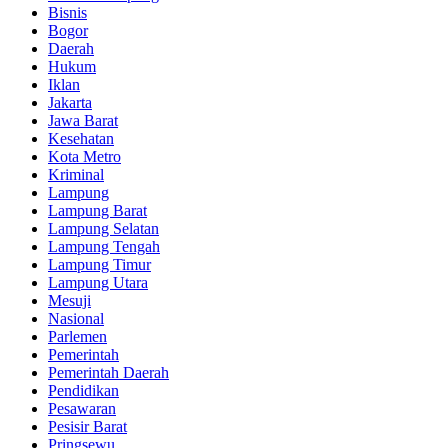
Bisnis
Bogor
Daerah
Hukum
Iklan
Jakarta
Jawa Barat
Kesehatan
Kota Metro
Kriminal
Lampung
Lampung Barat
Lampung Selatan
Lampung Tengah
Lampung Timur
Lampung Utara
Mesuji
Nasional
Parlemen
Pemerintah
Pemerintah Daerah
Pendidikan
Pesawaran
Pesisir Barat
Pringsewu