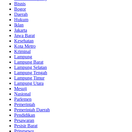
Bisnis
Bogor
Daerah
Hukum
Iklan
Jakarta
Jawa Barat
Kesehatan
Kota Metro
Kriminal
Lampung
Lampung Barat
Lampung Selatan
Lampung Tengah
Lampung Timur
Lampung Utara
Mesuji
Nasional
Parlemen
Pemerintah
Pemerintah Daerah
Pendidikan
Pesawaran
Pesisir Barat
Pringsewu