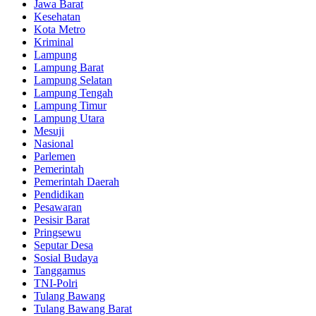
Jawa Barat
Kesehatan
Kota Metro
Kriminal
Lampung
Lampung Barat
Lampung Selatan
Lampung Tengah
Lampung Timur
Lampung Utara
Mesuji
Nasional
Parlemen
Pemerintah
Pemerintah Daerah
Pendidikan
Pesawaran
Pesisir Barat
Pringsewu
Seputar Desa
Sosial Budaya
Tanggamus
TNI-Polri
Tulang Bawang
Tulang Bawang Barat