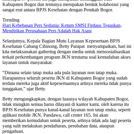
Kabupaten Bogor dan tentunya merupakan bentuk kolaborasi yang
sangat erat antara BPJS Kesehatan dengan Pemkab Bogor.
Trending
Hari Kebebasan Pers Sedunia: Ketum SMSI Firdaus Tegaskan,
Mendirikan Perusahaan Pers Adalah Hak Asasi
Selanjutnya, Kepala Bagian Mutu Layanan Kepesertaan BPJS
Kesehatan Cabang Cibinong, Betty Parapat menyampaikan, hari ini
kita melaksanakan gathering dengan media untuk mensosialisasikan
terkait perkembangan program JKN terutama soal kemudahan akses
layanan untuk masyarakat.
“Dimana selain tatap muka ada pula layanan non tatap muka.
Harapannya seluruh peserta JKN di Kabupaten Bogor yang sudah
terdata mereka juga aktif kepesertaannya artinya mereka tidak punya
tunggakan,” ujar Betty.
Betty mengungkapkan, dengan luasnya wilayah Kabupaten Bogor,
tidak mungkin semua harus dilayani di kantor kami, oleh karena itu
BPJS Kesehatan punya kanal-kanal layanan non tatap muka, seperti
aplikasi mobile JKN, Pandawa, call center 165. Ini akan
memberikan kemudahan untuk peserta, artinya tidak ada lagi peserta
yang sulit melakukan pendaftaran, perubahan data, ataupun
pengaduan.