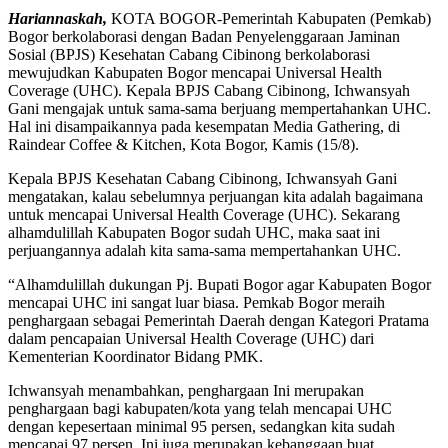
Hariannaskah,
KOTA BOGOR-Pemerintah Kabupaten (Pemkab)
Bogor berkolaborasi dengan Badan Penyelenggaraan Jaminan
Sosial (BPJS) Kesehatan Cabang Cibinong berkolaborasi
mewujudkan Kabupaten Bogor mencapai Universal Health
Coverage (UHC). Kepala BPJS Cabang Cibinong, Ichwansyah
Gani mengajak untuk sama-sama berjuang mempertahankan UHC.
Hal ini disampaikannya pada kesempatan Media Gathering, di
Raindear Coffee & Kitchen, Kota Bogor, Kamis (15/8).
Kepala BPJS Kesehatan Cabang Cibinong, Ichwansyah Gani
mengatakan, kalau sebelumnya perjuangan kita adalah bagaimana
untuk mencapai Universal Health Coverage (UHC). Sekarang
alhamdulillah Kabupaten Bogor sudah UHC, maka saat ini
perjuangannya adalah kita sama-sama mempertahankan UHC.
“Alhamdulillah dukungan Pj. Bupati Bogor agar Kabupaten Bogor
mencapai UHC ini sangat luar biasa. Pemkab Bogor meraih
penghargaan sebagai Pemerintah Daerah dengan Kategori Pratama
dalam pencapaian Universal Health Coverage (UHC) dari
Kementerian Koordinator Bidang PMK.
Ichwansyah menambahkan, penghargaan Ini merupakan
penghargaan bagi kabupaten/kota yang telah mencapai UHC
dengan kepesertaan minimal 95 persen, sedangkan kita sudah
mencapai 97 persen. Ini juga merupakan kebanggaan buat