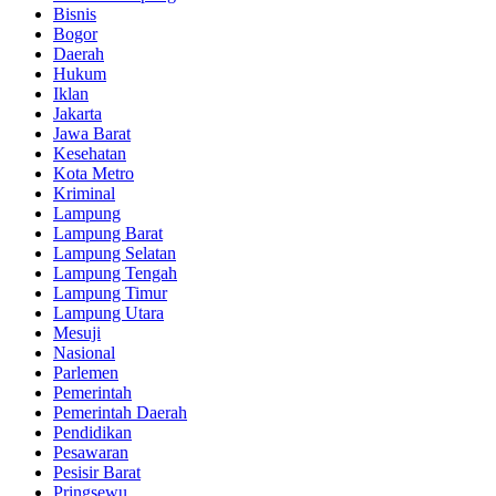
Bisnis
Bogor
Daerah
Hukum
Iklan
Jakarta
Jawa Barat
Kesehatan
Kota Metro
Kriminal
Lampung
Lampung Barat
Lampung Selatan
Lampung Tengah
Lampung Timur
Lampung Utara
Mesuji
Nasional
Parlemen
Pemerintah
Pemerintah Daerah
Pendidikan
Pesawaran
Pesisir Barat
Pringsewu