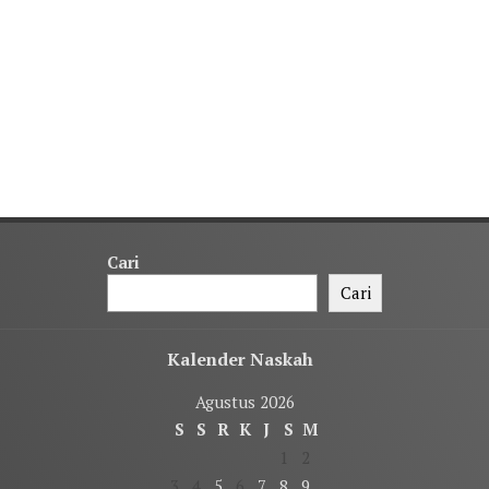
Cari
Cari
Kalender Naskah
Agustus 2026
S
S
R
K
J
S
M
1
2
3
4
5
6
7
8
9