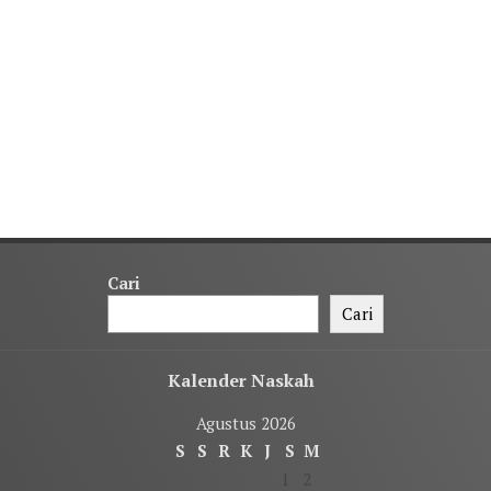
Cari
Cari
Kalender Naskah
Agustus 2026
S
S
R
K
J
S
M
1
2