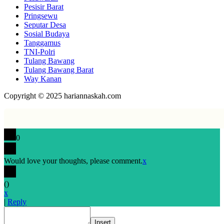
Pesisir Barat
Pringsewu
Seputar Desa
Sosial Budaya
Tanggamus
TNI-Polri
Tulang Bawang
Tulang Bawang Barat
Way Kanan
Copyright © 2025 hariannaskah.com
0
Would love your thoughts, please comment.
x
(
)
x
|
Reply
Insert