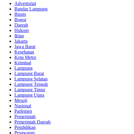
Advertorial
Bandar Lampung
Bisnis
Bogor
Daerah
Hukum
Iklan
Jakarta
Jawa Barat
Kesehatan
Kota Metro
Kriminal
Lampung
Lampung Barat
Lampung Selatan
Lampung Tengah
Lampung Timur
Lampung Utara
Mesuji
Nasional
Parlemen
Pemerintah
Pemerintah Daerah
Pendidikan
Pesawaran