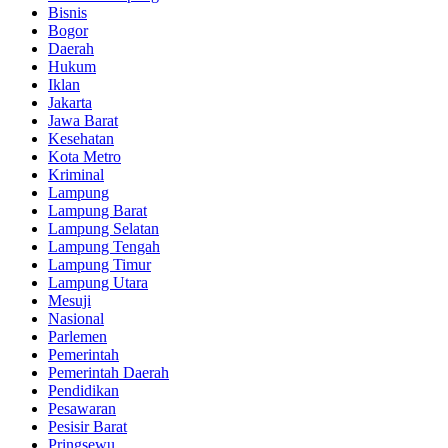
Bisnis
Bogor
Daerah
Hukum
Iklan
Jakarta
Jawa Barat
Kesehatan
Kota Metro
Kriminal
Lampung
Lampung Barat
Lampung Selatan
Lampung Tengah
Lampung Timur
Lampung Utara
Mesuji
Nasional
Parlemen
Pemerintah
Pemerintah Daerah
Pendidikan
Pesawaran
Pesisir Barat
Pringsewu