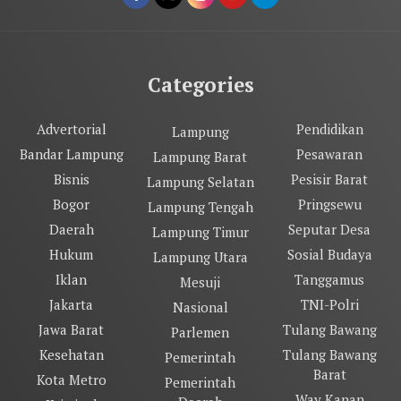
Categories
Advertorial
Pendidikan
Lampung
Bandar Lampung
Pesawaran
Lampung Barat
Bisnis
Pesisir Barat
Lampung Selatan
Bogor
Pringsewu
Lampung Tengah
Daerah
Seputar Desa
Lampung Timur
Hukum
Sosial Budaya
Lampung Utara
Iklan
Tanggamus
Mesuji
Jakarta
TNI-Polri
Nasional
Jawa Barat
Tulang Bawang
Parlemen
Kesehatan
Tulang Bawang
Pemerintah
Barat
Kota Metro
Pemerintah
Way Kanan