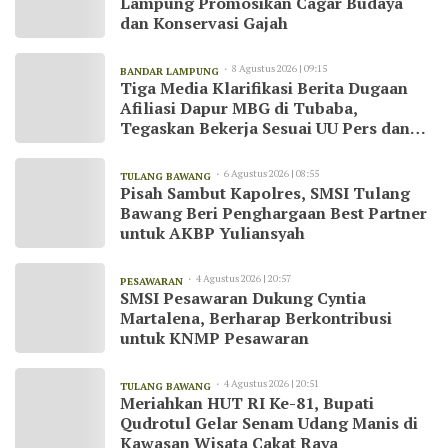
Lampung Promosikan Cagar Budaya
dan Konservasi Gajah
8 Agustus 2026 | 09:15
BANDAR LAMPUNG
Tiga Media Klarifikasi Berita Dugaan
Afiliasi Dapur MBG di Tubaba,
Tegaskan Bekerja Sesuai UU Pers dan
Kode Etik Jurnalistik
6 Agustus 2026 | 08:55
TULANG BAWANG
Pisah Sambut Kapolres, SMSI Tulang
Bawang Beri Penghargaan Best Partner
untuk AKBP Yuliansyah
4 Agustus 2026 | 20:57
PESAWARAN
SMSI Pesawaran Dukung Cyntia
Martalena, Berharap Berkontribusi
untuk KNMP Pesawaran
4 Agustus 2026 | 20:51
TULANG BAWANG
Meriahkan HUT RI Ke-81, Bupati
Qudrotul Gelar Senam Udang Manis di
Kawasan Wisata Cakat Raya