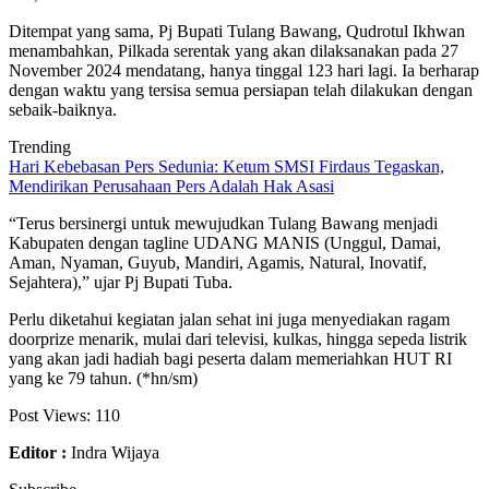
Ditempat yang sama, Pj Bupati Tulang Bawang, Qudrotul Ikhwan
menambahkan, Pilkada serentak yang akan dilaksanakan pada 27
November 2024 mendatang, hanya tinggal 123 hari lagi. Ia berharap
dengan waktu yang tersisa semua persiapan telah dilakukan dengan
sebaik-baiknya.
Trending
Hari Kebebasan Pers Sedunia: Ketum SMSI Firdaus Tegaskan,
Mendirikan Perusahaan Pers Adalah Hak Asasi
“Terus bersinergi untuk mewujudkan Tulang Bawang menjadi
Kabupaten dengan tagline UDANG MANIS (Unggul, Damai,
Aman, Nyaman, Guyub, Mandiri, Agamis, Natural, Inovatif,
Sejahtera),” ujar Pj Bupati Tuba.
Perlu diketahui kegiatan jalan sehat ini juga menyediakan ragam
doorprize menarik, mulai dari televisi, kulkas, hingga sepeda listrik
yang akan jadi hadiah bagi peserta dalam memeriahkan HUT RI
yang ke 79 tahun. (*hn/sm)
Post Views:
110
Editor :
Indra Wijaya