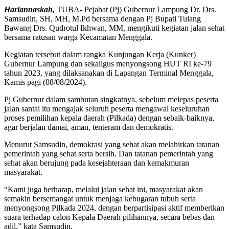
Hariannaskah,
TUBA- Pejabat (Pj) Gubernur Lampung Dr. Drs.
Samsudin, SH, MH, M.Pd bersama dengan Pj Bupati Tulang
Bawang Drs. Qudrotul Ikhwan, MM, mengikuti kegiatan jalan sehat
bersama ratusan warga Kecamatan Menggala.
Kegiatan tersebut dalam rangka Kunjungan Kerja (Kunker)
Gubernur Lampung dan sekaligus menyongsong HUT RI ke-79
tahun 2023, yang dilaksanakan di Lapangan Terminal Menggala,
Kamis pagi (08/08/2024).
Pj Gubernur dalam sambutan singkatnya, sebelum melepas peserta
jalan santai itu mengajak seluruh peserta mengawal keseluruhan
proses pemilihan kepala daerah (Pilkada) dengan sebaik-baiknya,
agar berjalan damai, aman, tenteram dan demokratis.
Menurut Samsudin, demokrasi yang sehat akan melahirkan tatanan
pemerintah yang sehat serta bersih. Dan tatanan pemerintah yang
sehat akan berujung pada kesejahteraan dan kemakmuran
masyarakat.
“Kami juga berharap, melalui jalan sehat ini, masyarakat akan
semakin bersemangat untuk menjaga kebugaran tubuh serta
menyongsong Pilkada 2024, dengan berpartisipasi aktif memberikan
suara terhadap calon Kepala Daerah pilihannya, secara bebas dan
adil,” kata Samsudin.