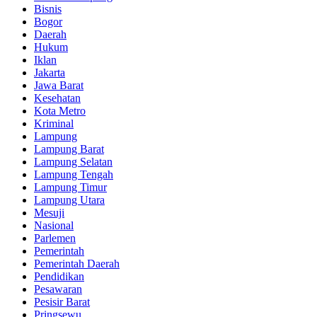
Bisnis
Bogor
Daerah
Hukum
Iklan
Jakarta
Jawa Barat
Kesehatan
Kota Metro
Kriminal
Lampung
Lampung Barat
Lampung Selatan
Lampung Tengah
Lampung Timur
Lampung Utara
Mesuji
Nasional
Parlemen
Pemerintah
Pemerintah Daerah
Pendidikan
Pesawaran
Pesisir Barat
Pringsewu