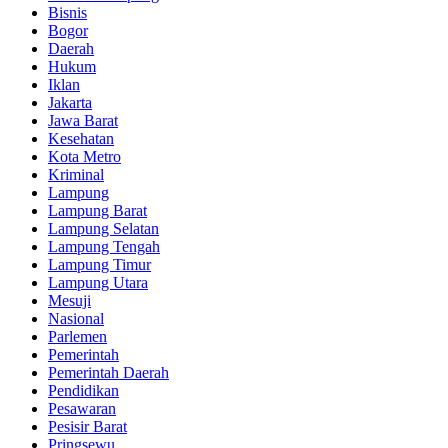
Bisnis
Bogor
Daerah
Hukum
Iklan
Jakarta
Jawa Barat
Kesehatan
Kota Metro
Kriminal
Lampung
Lampung Barat
Lampung Selatan
Lampung Tengah
Lampung Timur
Lampung Utara
Mesuji
Nasional
Parlemen
Pemerintah
Pemerintah Daerah
Pendidikan
Pesawaran
Pesisir Barat
Pringsewu