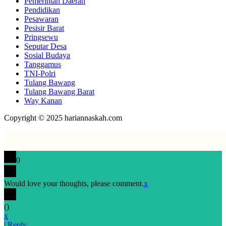
Pemerintah Daerah
Pendidikan
Pesawaran
Pesisir Barat
Pringsewu
Seputar Desa
Sosial Budaya
Tanggamus
TNI-Polri
Tulang Bawang
Tulang Bawang Barat
Way Kanan
Copyright © 2025 hariannaskah.com
0
Would love your thoughts, please comment.
x
(
)
x
|
Reply