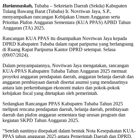
Hariannaskah,
Tubaba – Sekretaris Daerah (Sekda) Kabupaten
Tulang Bawang Barat (Tubaba) Ir. Novriwan Jaya, S.P.,
menyampaikan rancangan Kebijakan Umum Anggaran serta
Prioritas Plafon Anggaran Sementara (KUA PPAS) APBD Tahun
Anggaran (TA) 2025.
Rancangan KUA PPAS itu disampaikan Novriwan Jaya kepada
DPRD Kabupaten Tubaba dalam rapat paripurna yang berlangsung
di Ruang Rapat Paripurna Kantor DPRD setempat. Selasa
(09/07/2024).
Dalam penyampaiannya, Novriwan Jaya mengatakan, rancangan
KUA-PPAS Kabupaten Tubaba Tahun Anggaran 2025 memuat
proyeksi anggaran pendapatan daerah, anggaran belanja daerah dan
anggaran pembiayaan daerah disertai asumsi yang mendasarinya
antara lain perkembangan ekonomi makro dan pokok-pokok
kebijakan fiscal yang ditetapkan oleh pemerintah.
Sedangkan Rancangan PPAS Kabupaten Tubaba Tahun 2025
meliputi rencana pendapatan daerah, belanja daerah, pembiayaan
daerah dan plafon anggaran sementara tiap urusan program dan
kegiatan SKPD Tahun Anggaran 2025.
“Setelah nantinya disepakati dalam bentuk Nota Kesepakatan KUA-
PPAS tahun anggaran 2025 antara Pemerintah Daerah dan DPRD,