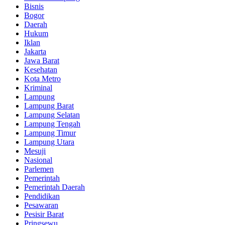
Bisnis
Bogor
Daerah
Hukum
Iklan
Jakarta
Jawa Barat
Kesehatan
Kota Metro
Kriminal
Lampung
Lampung Barat
Lampung Selatan
Lampung Tengah
Lampung Timur
Lampung Utara
Mesuji
Nasional
Parlemen
Pemerintah
Pemerintah Daerah
Pendidikan
Pesawaran
Pesisir Barat
Pringsewu