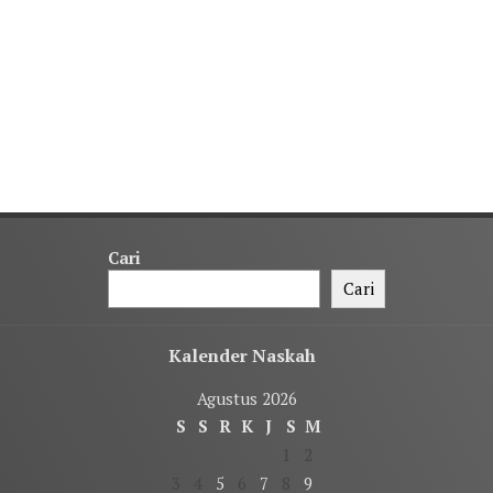
Cari
Cari
Kalender Naskah
Agustus 2026
S
S
R
K
J
S
M
1
2
3
4
5
6
7
8
9