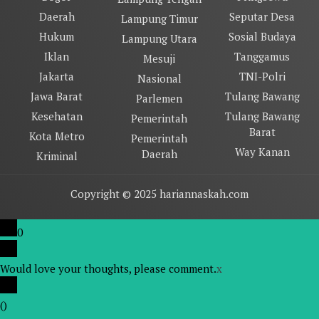
Daerah
Seputar Desa
Lampung Timur
Hukum
Sosial Budaya
Lampung Utara
Iklan
Tanggamus
Mesuji
Jakarta
TNI-Polri
Nasional
Jawa Barat
Tulang Bawang
Parlemen
Kesehatan
Tulang Bawang
Pemerintah
Barat
Kota Metro
Pemerintah
Way Kanan
Daerah
Kriminal
Copyright © 2025 hariannaskah.com
0
Would love your thoughts, please comment.
x
(
)