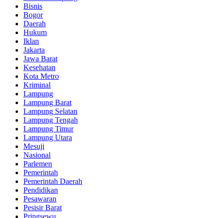
Bisnis
Bogor
Daerah
Hukum
Iklan
Jakarta
Jawa Barat
Kesehatan
Kota Metro
Kriminal
Lampung
Lampung Barat
Lampung Selatan
Lampung Tengah
Lampung Timur
Lampung Utara
Mesuji
Nasional
Parlemen
Pemerintah
Pemerintah Daerah
Pendidikan
Pesawaran
Pesisir Barat
Pringsewu