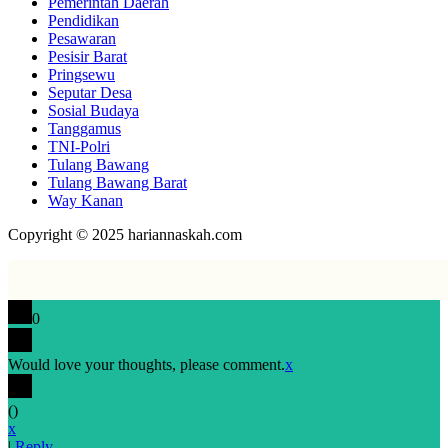
Pemerintah Daerah
Pendidikan
Pesawaran
Pesisir Barat
Pringsewu
Seputar Desa
Sosial Budaya
Tanggamus
TNI-Polri
Tulang Bawang
Tulang Bawang Barat
Way Kanan
Copyright © 2025 hariannaskah.com
0
Would love your thoughts, please comment.
x
(
)
x
|
Reply