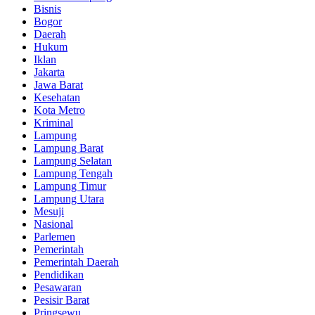
Bisnis
Bogor
Daerah
Hukum
Iklan
Jakarta
Jawa Barat
Kesehatan
Kota Metro
Kriminal
Lampung
Lampung Barat
Lampung Selatan
Lampung Tengah
Lampung Timur
Lampung Utara
Mesuji
Nasional
Parlemen
Pemerintah
Pemerintah Daerah
Pendidikan
Pesawaran
Pesisir Barat
Pringsewu