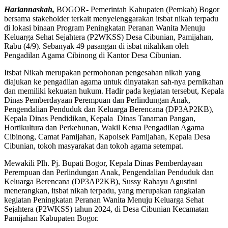
Hariannaskah,
BOGOR- Pemerintah Kabupaten (Pemkab) Bogor
bersama stakeholder terkait menyelenggarakan itsbat nikah terpadu
di lokasi binaan Program Peningkatan Peranan Wanita Menuju
Keluarga Sehat Sejahtera (P2WKSS) Desa Cibunian, Pamijahan,
Rabu (4/9). Sebanyak 49 pasangan di isbat nikahkan oleh
Pengadilan Agama Cibinong di Kantor Desa Cibunian.
Itsbat Nikah merupakan permohonan pengesahan nikah yang
diajukan ke pengadilan agama untuk dinyatakan sah-nya pernikahan
dan memiliki kekuatan hukum. Hadir pada kegiatan tersebut, Kepala
Dinas Pemberdayaan Perempuan dan Perlindungan Anak,
Pengendalian Penduduk dan Keluarga Berencana (DP3AP2KB),
Kepala Dinas Pendidikan, Kepala Dinas Tanaman Pangan,
Hortikultura dan Perkebunan, Wakil Ketua Pengadilan Agama
Cibinong, Camat Pamijahan, Kapolsek Pamijahan, Kepala Desa
Cibunian, tokoh masyarakat dan tokoh agama setempat.
Mewakili Plh. Pj. Bupati Bogor, Kepala Dinas Pemberdayaan
Perempuan dan Perlindungan Anak, Pengendalian Penduduk dan
Keluarga Berencana (DP3AP2KB), Sussy Rahayu Agustini
menerangkan, itsbat nikah terpadu, yang merupakan rangkaian
kegiatan Peningkatan Peranan Wanita Menuju Keluarga Sehat
Sejahtera (P2WKSS) tahun 2024, di Desa Cibunian Kecamatan
Pamijahan Kabupaten Bogor.